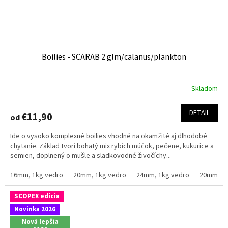
Boilies - SCARAB 2 glm/calanus/plankton
Skladom
DETAIL
€11,90
od
Ide o vysoko komplexné boilies vhodné na okamžité aj dlhodobé
chytanie. Základ tvorí bohatý mix rybích múčok, pečene, kukurice a
semien, doplnený o mušle a sladkovodné živočíchy...
16mm, 1kg vedro
20mm, 1kg vedro
24mm, 1kg vedro
20mm, 2.
SCOPEX edícia
Novinka 2026
Nová lepšia