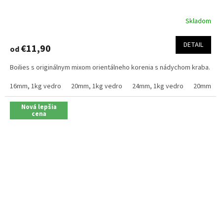
Skladom
Priemerné
hodnotenie
produktu
DETAIL
€11,90
od
je
4,3
Boilies s originálnym mixom orientálneho korenia s nádychom kraba.
z
5
16mm, 1kg vedro
20mm, 1kg vedro
24mm, 1kg vedro
20mm, 2.
hviezdičiek.
Nová lepšia
cena