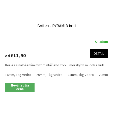
Boilies - PYRAMID krill
Skladom
Priemerné
hodnotenie
produktu
DETAIL
€11,90
od
je
4,1
Boilies s naloženým mixom vtáčieho zobu, morských múčok a krillu.
z
5
16mm, 1kg vedro
20mm, 1kg vedro
24mm, 1kg vedro
20mm, 2.
hviezdičiek.
Nová lepšia
cena