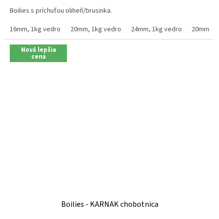
Boilies s príchuťou oliheň/brusinka.
16mm, 1kg vedro
20mm, 1kg vedro
24mm, 1kg vedro
20mm, 2.
Nová lepšia
cena
Boilies - KARNAK chobotnica