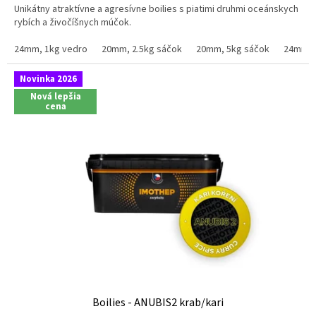
Unikátny atraktívne a agresívne boilies s piatimi druhmi oceánskych
z
rybích a živočíšnych múčok.
5
hviezdičiek.
24mm, 1kg vedro
20mm, 2.5kg sáčok
20mm, 5kg sáčok
24mm, 
Novinka 2026
Nová lepšia
cena
Boilies - ANUBIS2 krab/kari