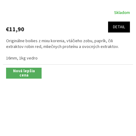
Skladom
Priemerné
hodnotenie
produktu
DETAIL
€11,90
je
5,0
Originálne boilies z mixu korenia, vtáčieho zobu, paprík, čili
z
extraktov robin red, mliečnych proteínu a ovocných extraktov.
5
hviezdičiek.
16mm, 1kg vedro
Nová lepšia
cena