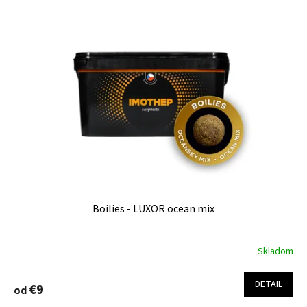
Boilies - LUXOR ocean mix
Skladom
Priemerné
hodnotenie
produktu
DETAIL
€9
od
je
4,7