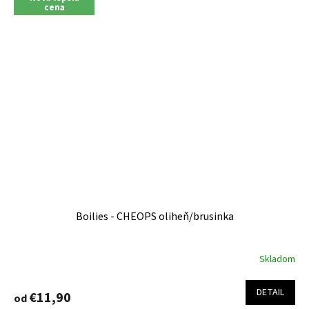
cena
Boilies - CHEOPS oliheň/brusinka
Skladom
DETAIL
€11,90
od