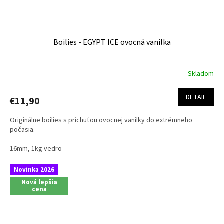
Boilies - EGYPT ICE ovocná vanilka
Skladom
Priemerné
hodnotenie
produktu
DETAIL
€11,90
je
4,8
Originálne boilies s príchuťou ovocnej vanilky do extrémneho
z
počasia.
5
hviezdičiek.
16mm, 1kg vedro
Novinka 2026
Nová lepšia
cena