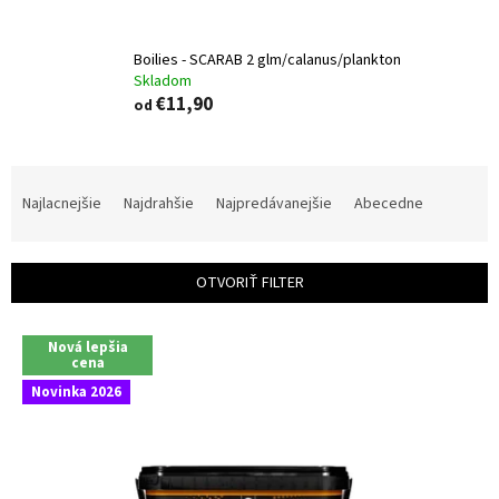
Boilies - SCARAB 2 glm/calanus/plankton
Skladom
€11,90
od
R
a
Najlacnejšie
Najdrahšie
Najpredávanejšie
Abecedne
d
e
n
OTVORIŤ FILTER
i
e
V
p
Nová lepšia
ý
cena
r
p
Novinka 2026
o
i
d
s
u
p
k
r
t