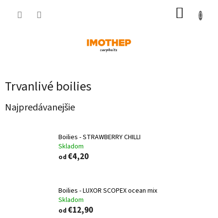
Prejsť
NÁKUP
na
obsah
KOŠÍK
Trvanlivé boilies
Najpredávanejšie
Boilies - STRAWBERRY CHILLI
Skladom
€4,20
od
Boilies - LUXOR SCOPEX ocean mix
Skladom
€12,90
od