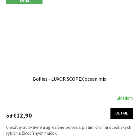
cena
Boilies - LUXOR SCOPEX ocean mix
Skladom
DETAIL
€12,90
od
Unikátny atraktívne a agresívne boilies s piatimi druhmi oceánskych
rybích a živočíšnych múčok.