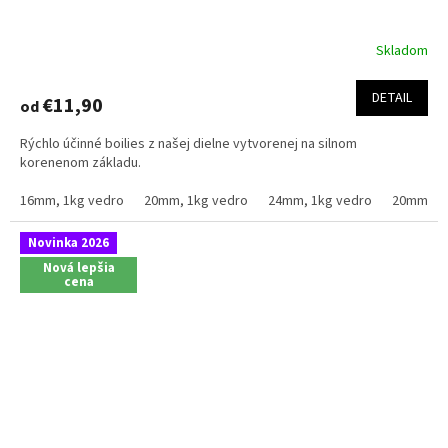
Skladom
Priemerné
hodnotenie
produktu
DETAIL
€11,90
od
je
4,4
Rýchlo účinné boilies z našej dielne vytvorenej na silnom
z
korenenom základu.
5
hviezdičiek.
16mm, 1kg vedro
20mm, 1kg vedro
24mm, 1kg vedro
20mm, 2.
Novinka 2026
Nová lepšia
cena