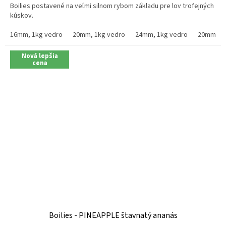
Boilies postavené na veľmi silnom rybom základu pre lov trofejných
z
kúskov.
5
hviezdičiek.
16mm, 1kg vedro
20mm, 1kg vedro
24mm, 1kg vedro
20mm, 2.
Nová lepšia
cena
Boilies - PINEAPPLE štavnatý ananás