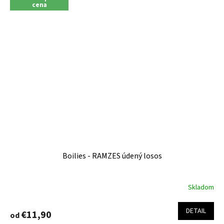
cena
Boilies - RAMZES údený losos
Skladom
Priemerné
hodnotenie
produktu
DETAIL
€11,90
od
je