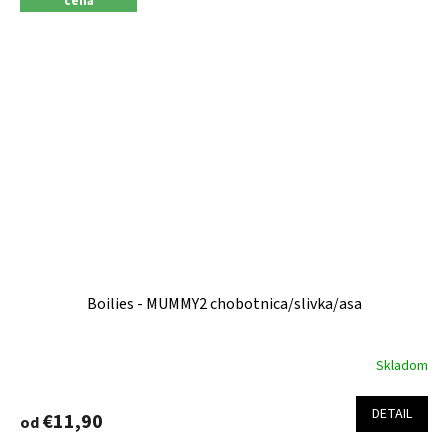
cena
Boilies - MUMMY2 chobotnica/slivka/asa
Skladom
Priemerné
hodnotenie
produktu
DETAIL
€11,90
od
je
4,1