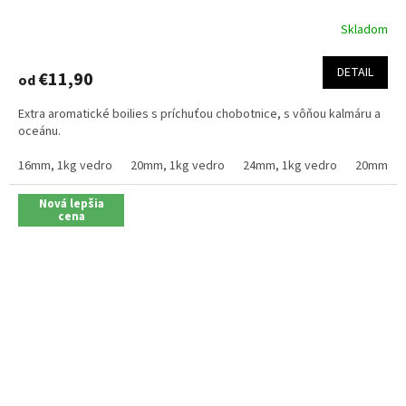
Skladom
Priemerné
hodnotenie
produktu
DETAIL
€11,90
od
je
4,6
Extra aromatické boilies s príchuťou chobotnice, s vôňou kalmáru a
z
oceánu.
5
hviezdičiek.
16mm, 1kg vedro
20mm, 1kg vedro
24mm, 1kg vedro
20mm, 2.
Nová lepšia
cena