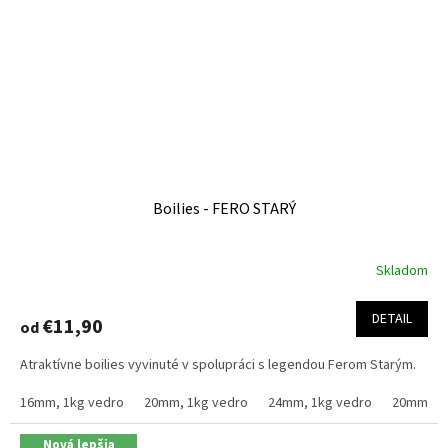
Boilies - FERO STARÝ
Skladom
Priemerné
hodnotenie
produktu
DETAIL
€11,90
od
je
4,4
Atraktívne boilies vyvinuté v spolupráci s legendou Ferom Starým.
z
5
16mm, 1kg vedro
20mm, 1kg vedro
24mm, 1kg vedro
20mm, 2.
hviezdičiek.
Nová lepšia