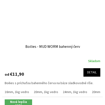
Boilies - MUD WORM bahenný červ
Skladom
Priemerné
hodnotenie
produktu
DETAIL
€11,90
od
je
4,2
Boilies s príchuťou bahenného červa na báze sladkovodné ríše.
z
5
16mm, 1kg vedro
20mm, 1kg vedro
24mm, 1kg vedro
20mm, 2.
hviezdičiek.
Nová lepšia