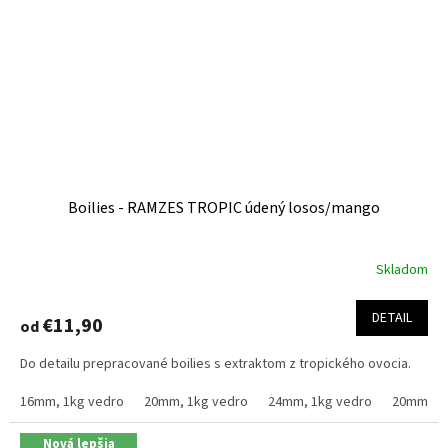
Boilies - RAMZES TROPIC údený losos/mango
Skladom
Priemerné
hodnotenie
produktu
DETAIL
€11,90
od
je
4,2
Do detailu prepracované boilies s extraktom z tropického ovocia.
z
5
16mm, 1kg vedro
20mm, 1kg vedro
24mm, 1kg vedro
20mm, 2.
hviezdičiek.
Nová lepšia