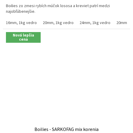
4,5
Boilies zo zmesi rybích múčok lososa a kreviet patrí medzi
z
najobľúbenejšie.
5
hviezdičiek.
16mm, 1kg vedro
20mm, 1kg vedro
24mm, 1kg vedro
20mm, 2.
Nová lepšia
cena
Boilies - SARKOFAG mix korenia