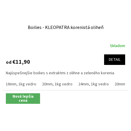
Boilies - KLEOPATRA korenistá oliheň
Skladom
Priemerné
hodnotenie
produktu
DETAIL
€11,90
od
je
4,3
Najúspešnejšie boilies s extraktmi z olihne a zeleného korenia.
z
5
16mm, 1kg vedro
20mm, 1kg vedro
24mm, 1kg vedro
20mm, 2.
hviezdičiek.
Nová lepšia
cena