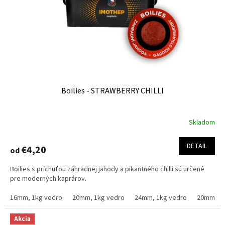
o
o
d
v
u
k
t
o
v
Boilies - STRAWBERRY CHILLI
Skladom
Priemerné
hodnotenie
produktu
DETAIL
€4,20
od
je
5,0
Boilies s príchuťou záhradnej jahody a pikantného chilli sú určené
z
pre moderných kaprárov.
5
hviezdičiek.
16mm, 1kg vedro
20mm, 1kg vedro
24mm, 1kg vedro
20mm, 2.
Akcia