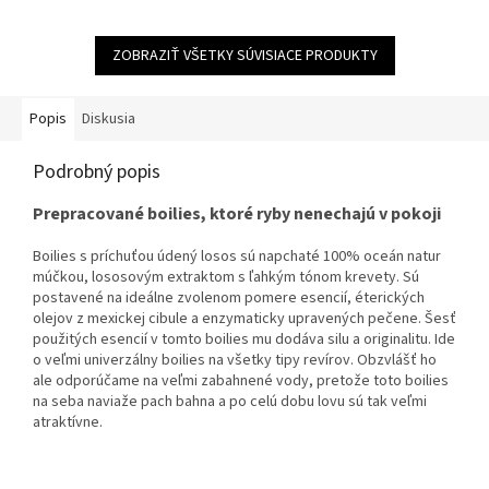
hviezdičiek.
ZOBRAZIŤ VŠETKY SÚVISIACE PRODUKTY
Popis
Diskusia
Podrobný popis
Prepracované
boilies
,
ktoré ryby
nenechajú
v
pokoji
Boilies
s
príchuťou
údený losos
sú
napchaté
100
%
oceán
natur
múčkou
,
lososovým
extraktom
s
ľahkým
tónom
krevety
.
Sú
postavené
na
ideálne
zvolenom
pomere
esencií
,
éterických
olejov
z
mexickej
cibule
a
enzymaticky
upravených
pečene
.
Šesť
použitých
esencií
v
tomto
boilies mu
dodáva
silu
a
originalitu
.
Ide
o
veľmi univerzálny
boilies
na
všetky tipy
revírov
.
Obzvlášť
ho
ale
odporúčame
na
veľmi
zabahnené
vody
,
pretože
toto
boilies
na seba
naviaže
pach
bahna
a
po celú dobu
lovu
sú tak
veľmi
atraktívne
.