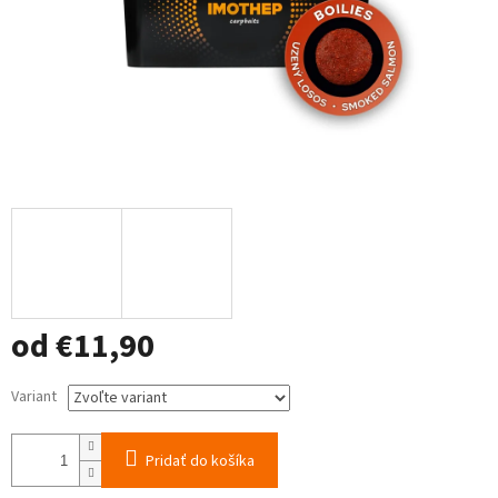
od
€11,90
Jednotková
Variant
cena:
Pridať do košíka