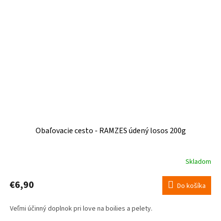
Obaľovacie cesto - RAMZES údený losos 200g
Skladom
Priemerné
hodnotenie
produktu
€6,90
Do košíka
je
5,0
Veľmi účinný doplnok pri love na boilies a pelety.
z
5