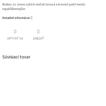
Boilies
zo
zmesi
rybích
múčok
lososa
a
kreviet
patrí
medzi
najobľúbenejšie
.
Detailné informácie
OPÝTAŤ SA
ZDIEĽAŤ
Súvisiaci tovar