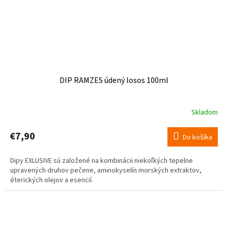
DIP RAMZES údený losos 100ml
Skladom
€7,90
Do košíka
Dipy EXLUSIVE sú založené na kombinácii niekoľkých tepelne
upravených druhov pečene, aminokyselín morských extraktov,
éterických olejov a esencií.