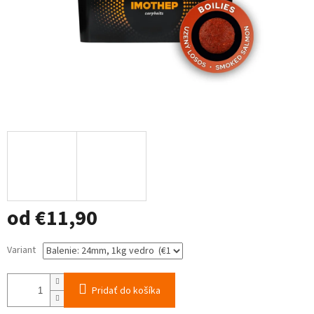
od
€11,90
Jednotková
Variant
cena:
Pridať do košíka