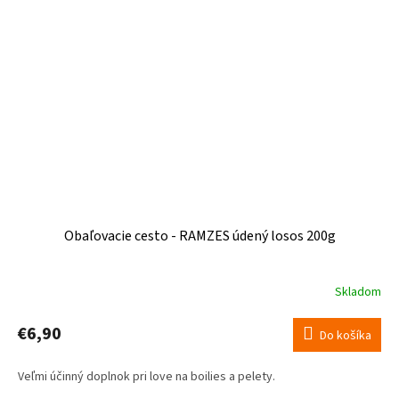
Obaľovacie cesto - RAMZES údený losos 200g
Skladom
Priemerné
hodnotenie
produktu
€6,90
Do košíka
je
5,0
Veľmi účinný doplnok pri love na boilies a pelety.
z
5