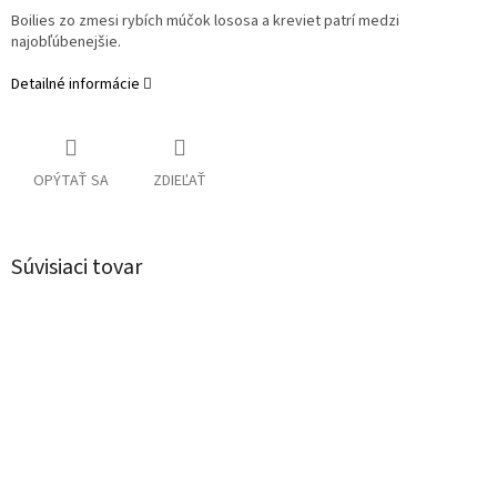
Boilies
zo
zmesi
rybích
múčok
lososa
a
kreviet
patrí
medzi
najobľúbenejšie
.
Detailné informácie
OPÝTAŤ SA
ZDIEĽAŤ
Súvisiaci tovar