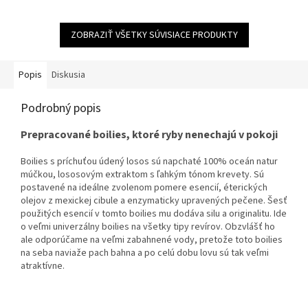
hviezdičiek.
ZOBRAZIŤ VŠETKY SÚVISIACE PRODUKTY
Popis
Diskusia
Podrobný popis
Prepracované
boilies
,
ktoré ryby
nenechajú
v
pokoji
Boilies
s
príchuťou
údený losos
sú
napchaté
100
%
oceán
natur
múčkou
,
lososovým
extraktom
s
ľahkým
tónom
krevety
.
Sú
postavené
na
ideálne
zvolenom
pomere
esencií
,
éterických
olejov
z
mexickej
cibule
a
enzymaticky
upravených
pečene
.
Šesť
použitých
esencií
v
tomto
boilies mu
dodáva
silu
a
originalitu
.
Ide
o
veľmi univerzálny
boilies
na
všetky tipy
revírov
.
Obzvlášť
ho
ale
odporúčame
na
veľmi
zabahnené
vody
,
pretože
toto
boilies
na seba
naviaže
pach
bahna
a
po celú dobu
lovu
sú tak
veľmi
atraktívne
.