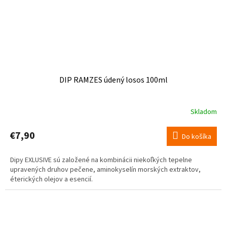
DIP RAMZES údený losos 100ml
Skladom
€7,90
Do košíka
Dipy EXLUSIVE sú založené na kombinácii niekoľkých tepelne
upravených druhov pečene, aminokyselín morských extraktov,
éterických olejov a esencií.