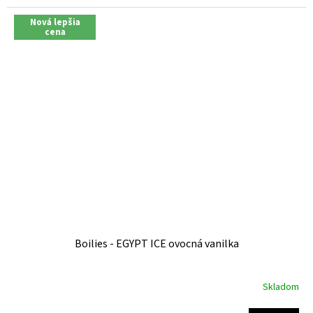
Nová lepšia
cena
Boilies - EGYPT ICE ovocná vanilka
Skladom
Priemerné
hodnotenie