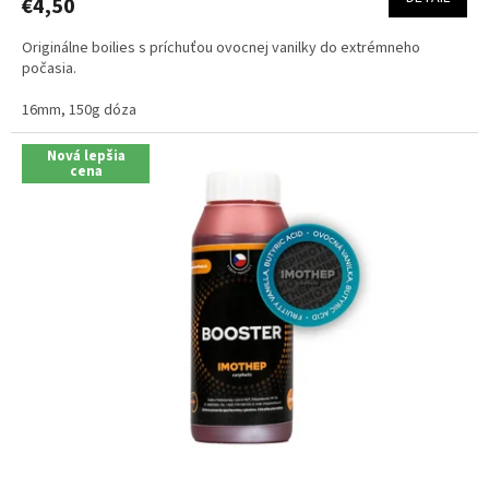
€4,50
je
5,0
Originálne boilies s príchuťou ovocnej vanilky do extrémneho
z
počasia.
5
hviezdičiek.
16mm, 150g dóza
Nová lepšia
cena