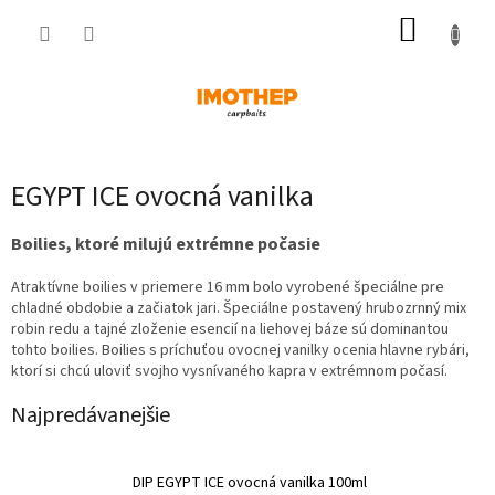
Prejsť
NÁKUP
na
obsah
KOŠÍK
EGYPT ICE ovocná vanilka
Boilies
,
ktoré milujú
extrémne počasie
Atraktívne
boilies
v
priemere
16
mm
bolo vyrobené
špeciálne pre
chladné obdobie
a začiatok
jari
.
Špeciálne
postavený
hrubozrnný
mix
robin
redu
a
tajné
zloženie
esencií
na
liehovej
báze sú
dominantou
tohto
boilies
.
Boilies
s
príchuťou
ovocnej
vanilky
ocenia
hlavne
rybári
,
ktorí si
chcú
uloviť
svojho
vysnívaného
kapra
v extrémnom
počasí
.
Najpredávanejšie
DIP EGYPT ICE ovocná vanilka 100ml