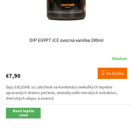
DIP EGYPT ICE ovocná vanilka 100ml
Skladom
Priemerné
hodnotenie
produktu
Do košíka
€7,90
je
5,0
Dipy EXLUSIVE sú založené na kombinácii niekoľkých tepelne
z
upravených druhov pečene, aminokyselín morských extraktov,
5
éterických olejov a esencií.
hviezdičiek.
Nová lepšia
cena