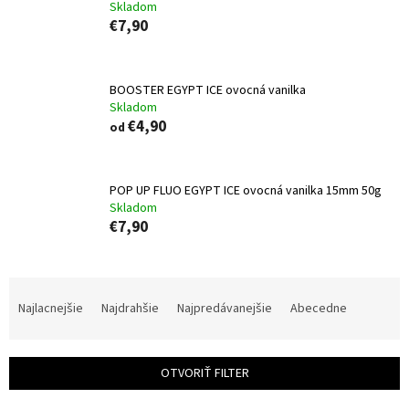
Skladom
€7,90
BOOSTER EGYPT ICE ovocná vanilka
Skladom
€4,90
od
POP UP FLUO EGYPT ICE ovocná vanilka 15mm 50g
Skladom
€7,90
R
a
Najlacnejšie
Najdrahšie
Najpredávanejšie
Abecedne
d
e
n
OTVORIŤ FILTER
i
e