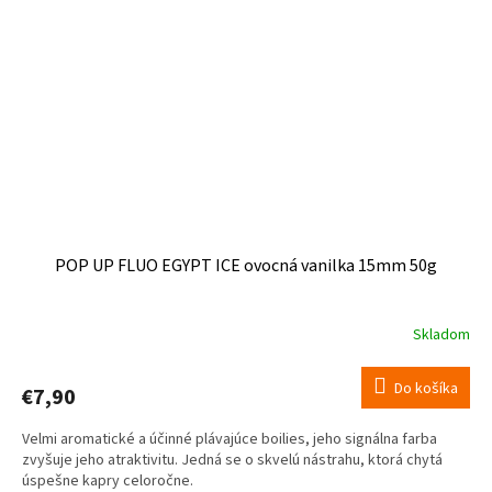
POP UP FLUO EGYPT ICE ovocná vanilka 15mm 50g
Skladom
Do košíka
€7,90
Velmi aromatické a účinné plávajúce boilies, jeho signálna farba
zvyšuje jeho atraktivitu. Jedná se o skvelú nástrahu, ktorá chytá
úspešne kapry celoročne.