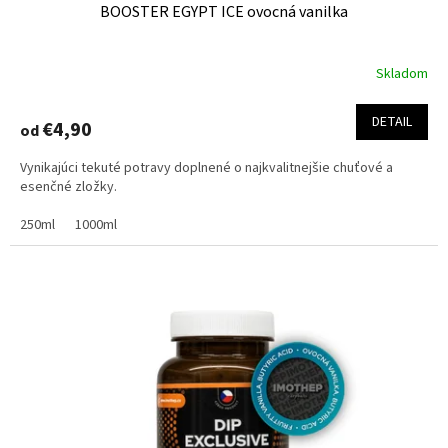
BOOSTER EGYPT ICE ovocná vanilka
Skladom
Priemerné
hodnotenie
produktu
DETAIL
€4,90
od
je
5,0
Vynikajúci tekuté potravy doplnené o najkvalitnejšie chuťové a
z
esenčné zložky.
5
hviezdičiek.
250ml
1000ml