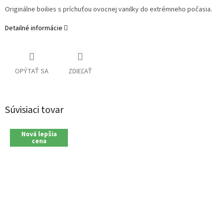
Originálne
boilies
s
príchuťou
ovocnej
vanilky
do
extrémneho
počasia
.
Detailné informácie
OPÝTAŤ SA
ZDIEĽAŤ
Súvisiaci tovar
Nová lepšia
cena