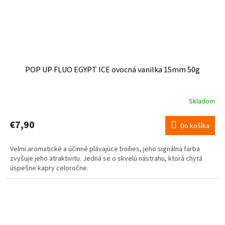
POP UP FLUO EGYPT ICE ovocná vanilka 15mm 50g
Skladom
€7,90
Do košíka
Velmi aromatické a účinné plávajúce boilies, jeho signálna farba
zvyšuje jeho atraktivitu. Jedná se o skvelú nástrahu, ktorá chytá
úspešne kapry celoročne.