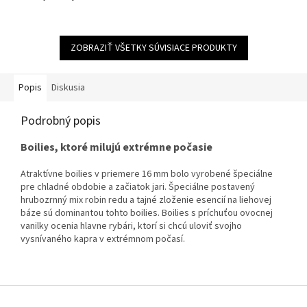
ZOBRAZIŤ VŠETKY SÚVISIACE PRODUKTY
Popis
Diskusia
Podrobný popis
Boilies
,
ktoré milujú
extrémne počasie
Atraktívne
boilies
v
priemere
16
mm
bolo vyrobené
špeciálne
pre
chladné obdobie
a začiatok
jari
.
Špeciálne
postavený
hrubozrnný
mix
robin
redu
a
tajné
zloženie
esencií
na
liehovej
báze sú
dominantou
tohto
boilies
.
Boilies
s
príchuťou
ovocnej
vanilky
ocenia
hlavne
rybári
,
ktorí si
chcú
uloviť
svojho
vysnívaného
kapra
v extrémnom
počasí
.
Z