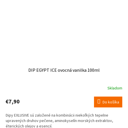
DIP EGYPT ICE ovocná vanilka 100ml
Skladom
Priemerné
hodnotenie
produktu
€7,90
Do košíka
je
5,0
Dipy EXLUSIVE sú založené na kombinácii niekoľkých tepelne
z
upravených druhov pečene, aminokyselín morských extraktov,
5
éterických olejov a esencií.
hviezdičiek.