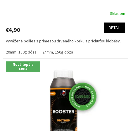
Skladom
Priemerné
hodnotenie
produktu
DETAIL
€4,90
je
5,0
Vyvážené boilies s prímesou drveného korku s príchuťou klobásy.
z
5
20mm, 150g dóza
24mm, 150g dóza
hviezdičiek.
Nová lepšia
cena