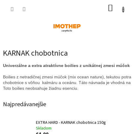
Prejsť
NÁKUP
na
obsah
KOŠÍK
KARNAK chobotnica
Univerzálne a extra atraktívne boilies z unikátnej zmesi múčok
Boilies z netradičnej zmesi múčok (mix ocean nature), tekutou potra
chobotnice s vôňou  kalmáru a oceánu. Táto návnada je vhodná na v
Toto boilies neobsahuje žiadnu esenciu.
Najpredávanejšie
EXTRA HARD - KARNAK chobotnica 150g
Skladom