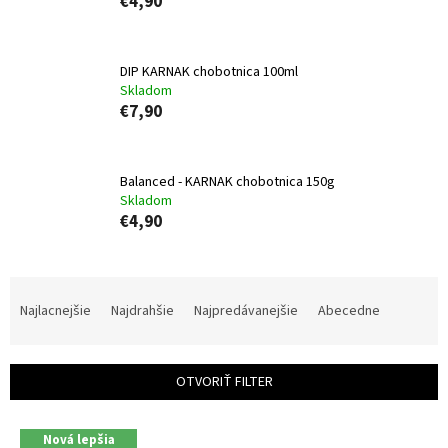
€4,90
DIP KARNAK chobotnica 100ml
Skladom
€7,90
Balanced - KARNAK chobotnica 150g
Skladom
€4,90
R
a
Najlacnejšie
Najdrahšie
Najpredávanejšie
Abecedne
d
e
n
OTVORIŤ FILTER
i
e
V
p
Nová lepšia