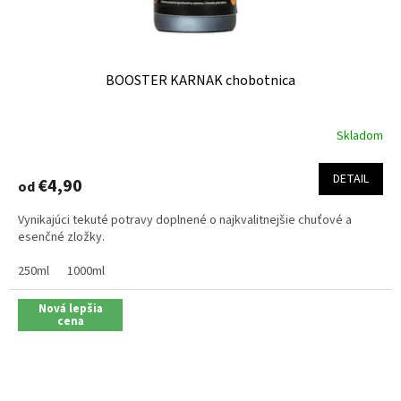
BOOSTER KARNAK chobotnica
Skladom
Priemerné
hodnotenie
produktu
DETAIL
€4,90
od
je
5,0
Vynikajúci tekuté potravy doplnené o najkvalitnejšie chuťové a
z
esenčné zložky.
5
hviezdičiek.
250ml
1000ml
Nová lepšia
cena