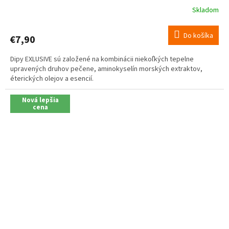
Skladom
Do košíka
€7,90
Dipy EXLUSIVE sú založené na kombinácii niekoľkých tepelne
upravených druhov pečene, aminokyselín morských extraktov,
éterických olejov a esencií.
Nová lepšia
cena