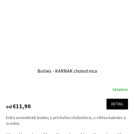
Boilies - KARNAK chobotnica
Skladom
Priemerné
hodnotenie
produktu
DETAIL
€11,90
od
je
4,6
Extra aromatické boilies s príchuťou chobotnice, s vôňou kalmáru a
z
oceánu.
5
hviezdičiek.