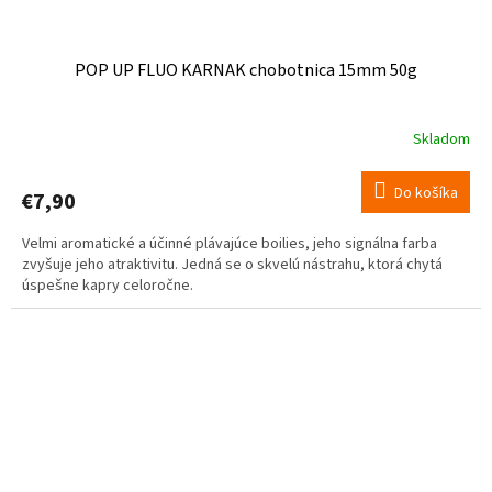
POP UP FLUO KARNAK chobotnica 15mm 50g
Skladom
Priemerné
hodnotenie
produktu
Do košíka
€7,90
je
5,0
Velmi aromatické a účinné plávajúce boilies, jeho signálna farba
z
zvyšuje jeho atraktivitu. Jedná se o skvelú nástrahu, ktorá chytá
5
úspešne kapry celoročne.
hviezdičiek.