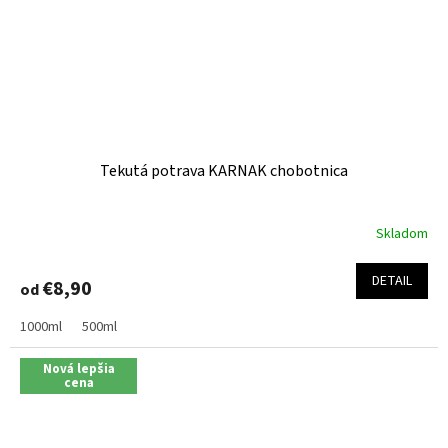
Tekutá potrava KARNAK chobotnica
Skladom
Priemerné
hodnotenie
produktu
DETAIL
€8,90
od
je
5,0
1000ml
500ml
z
5
hviezdičiek.
Nová lepšia
cena