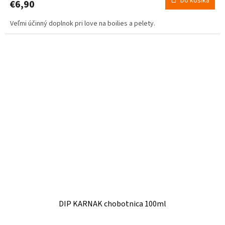
Do košíka
€6,90
je
5,0
Veľmi účinný doplnok pri love na boilies a pelety.
z
5
hviezdičiek.
DIP KARNAK chobotnica 100ml