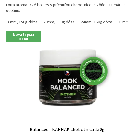
5,0
Extra aromatické boilies s príchuťou chobotnice, s vôňou kalmáru a
z
oceánu.
5
hviezdičiek.
16mm, 150g dóza
20mm, 150g dóza
24mm, 150g dóza
30mm, 1
Nová lepšia
cena
Balanced - KARNAK chobotnica 150g