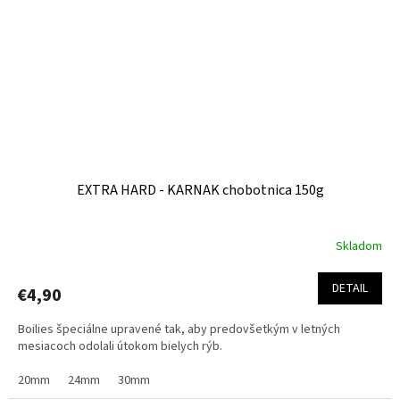
EXTRA HARD - KARNAK chobotnica 150g
Skladom
Priemerné
hodnotenie
produktu
DETAIL
€4,90
je
5,0
Boilies špeciálne upravené tak, aby predovšetkým v letných
z
mesiacoch odolali útokom bielych rýb.
5
hviezdičiek.
20mm
24mm
30mm