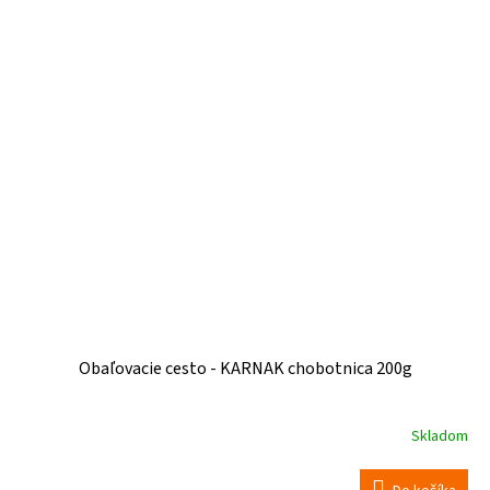
Obaľovacie cesto - KARNAK chobotnica 200g
Skladom
Priemerné
hodnotenie
produktu