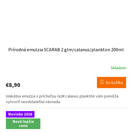
Prírodná emulzia SCARAB 2 glm/calanus/plankton 200ml
Skladom
Do košíka
€8,90
Unikátna emulzia s príchuťou GLM calanus planktón vám pomôže
vytvoriť neodolateľnú návnadu.
Novinka 2026
Nová lepšia
cena