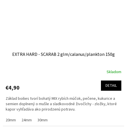
EXTRA HARD - SCARAB 2 glm/calanus/plankton 150g
Skladom
DETAIL
€4,90
Základ boilies tvorí bohatý MIX rybích múčok, pečene, kukurice a
semien doplnený o mušle a sladkovodné živočíchy - zložky, ktoré
kapor vyhľadáva ako prirodzenú potravu.
20mm
24mm
30mm