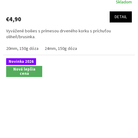
Skladom
DETAIL
€4,90
Vyvážené boilies s prímesou drveného korku s príchuťou
oliheň/brusinka.
20mm, 150g dóza
24mm, 150g dóza
Novinka 2026
Nová lepšia
cena