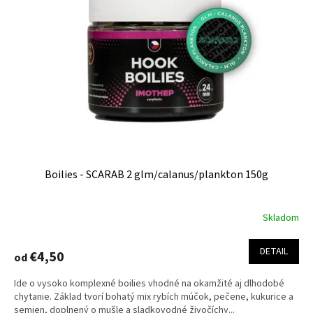
Boilies - SCARAB 2 glm/calanus/plankton 150g
Skladom
DETAIL
€4,50
od
Ide o vysoko komplexné boilies vhodné na okamžité aj dlhodobé
chytanie. Základ tvorí bohatý mix rybích múčok, pečene, kukurice a
semien, doplnený o mušle a sladkovodné živočíchy...