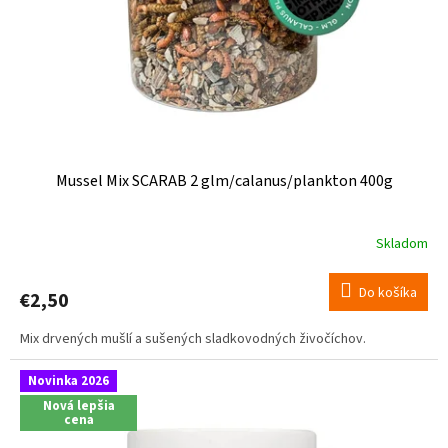
o
o
d
v
u
k
t
o
v
Mussel Mix SCARAB 2 glm/calanus/plankton 400g
Skladom
Do košíka
€2,50
Mix drvených mušlí a sušených sladkovodných živočíchov.
Novinka 2026
Nová lepšia
cena