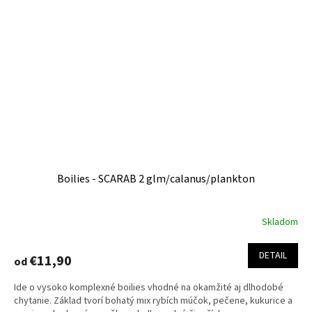
Boilies - SCARAB 2 glm/calanus/plankton
Skladom
DETAIL
€11,90
od
Ide o vysoko komplexné boilies vhodné na okamžité aj dlhodobé
chytanie. Základ tvorí bohatý mix rybích múčok, pečene, kukurice a