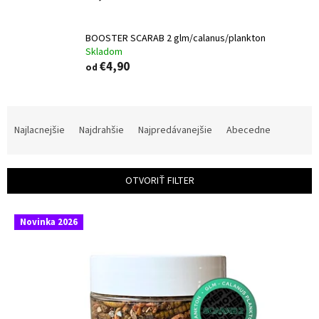
BOOSTER SCARAB 2 glm/calanus/plankton
Skladom
€4,90
od
R
a
Najlacnejšie
Najdrahšie
Najpredávanejšie
Abecedne
d
e
n
OTVORIŤ FILTER
i
e
V
p
Novinka 2026
ý
r
p
o
i
d
s
u
p
k
r
t