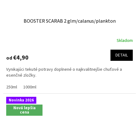
BOOSTER SCARAB 2 glm/calanus/plankton
Skladom
DETAIL
€4,90
od
Vynikajúci tekuté potravy doplnené o najkvalitnejšie chuťové a
esenčné zložky.
250ml
1000ml
Novinka 2026
Nová lepšia
cena