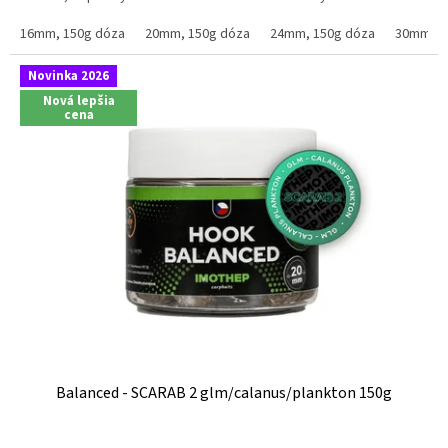
16mm, 150g dóza
20mm, 150g dóza
24mm, 150g dóza
30mm, 1
Novinka 2026
Nová lepšia
cena
Balanced - SCARAB 2 glm/calanus/plankton 150g