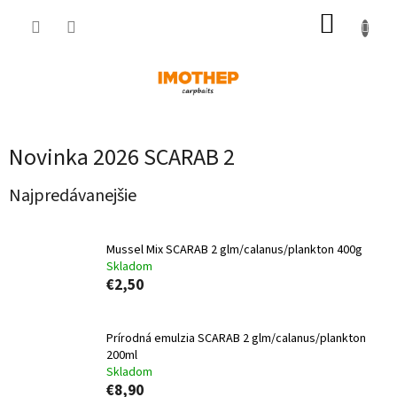
Prejsť
NÁKUP
na
obsah
KOŠÍK
Novinka 2026 SCARAB 2
Najpredávanejšie
Mussel Mix SCARAB 2 glm/calanus/plankton 400g
Skladom
€2,50
Prírodná emulzia SCARAB 2 glm/calanus/plankton
200ml
Skladom
€8,90