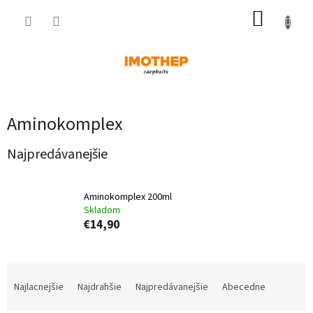
Prejsť
NÁKUP
na
obsah
KOŠÍK
Aminokomplex
Najpredávanejšie
Aminokomplex 200ml
Skladom
€14,90
R
a
Najlacnejšie
Najdrahšie
Najpredávanejšie
Abecedne
d