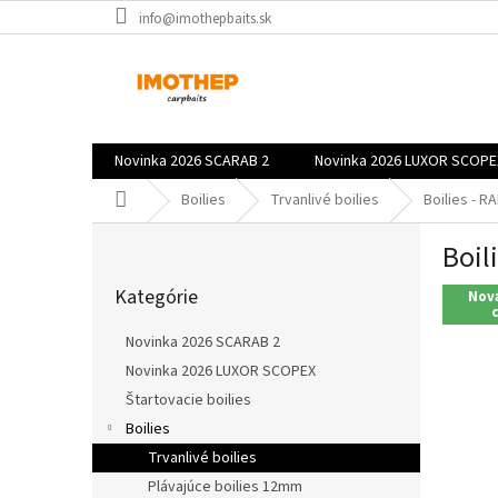
Prejsť
info@imothepbaits.sk
na
obsah
Novinka 2026 SCARAB 2
Novinka 2026 LUXOR SCOPE
Domov
Boilies
Trvanlivé boilies
Boilies - 
B
Boil
o
Preskočiť
č
Kategórie
kategórie
Nová
n
ý
Novinka 2026 SCARAB 2
p
Novinka 2026 LUXOR SCOPEX
a
Štartovacie boilies
n
e
Boilies
l
Trvanlivé boilies
Plávajúce boilies 12mm