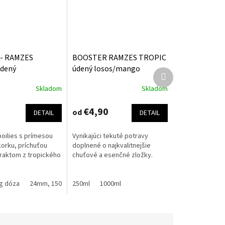
 - RAMZES
BOOSTER RAMZES TROPIC
dený
údený losos/mango
Ďalší
ngo 150g
produkt
Skladom
Skladom
Priemerné
hodnotenie
produktu
€4,90
od
DETAIL
DETAIL
je
5,0
oilies s prímesou
Vynikajúci tekuté potravy
z
orku, príchuťou
doplnené o najkvalitnejšie
5
traktom z tropického
chuťové a esenčné zložky.
hviezdičiek.
g dóza
24mm, 150g dóza
250ml
1000ml