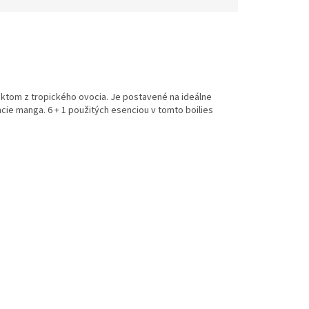
aktom
z tropického
ovocia
.
Je
postavené
na
ideálne
cie
manga
.
6
+
1
použitých
esenciou
v
tomto
boilies