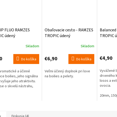
UP FLUO RAMZES
Obaľovacie cesto - RAMZES
Balanced
IC údený
TROPIC údený
TROPIC ú
s/mango 15mm 50g
losos/mango 200g
losos/ma
Skladom
Skladom
€4,90
0
€6,90
Do košíka
Do košíka
Vyvážené b
aromatické a účinné
Veľmi účinný doplnok pri love
drveného k
úce boilies, jeho signálna
na boilies a pelety.
losos a ex
vyšuje jeho atraktivitu.
ovocia.
se o skvelú nástrahu,
chytá úspešne kapry
20mm, 150
čne.
s
Diskusia (4)