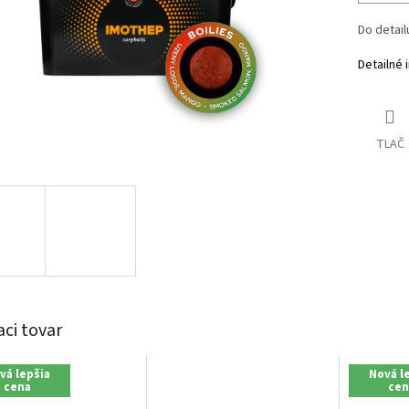
Do
detai
Detailné 
TLAČ
aci tovar
vá lepšia
Nová l
cena
cen