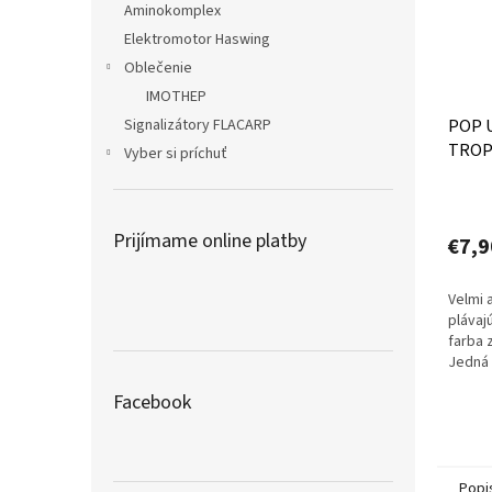
Aminokomplex
Elektromotor Haswing
Oblečenie
IMOTHEP
POP 
Signalizátory FLACARP
TROP
Vyber si príchuť
loso
Prijímame online platby
€7,9
Velmi 
plávaj
farba z
Jedná 
ktorá 
Facebook
celoro
Popi