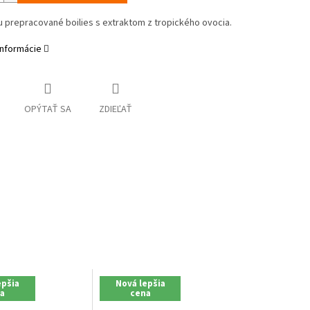
lu prepracované
boilies
s extraktom
z tropického
ovocia
.
informácie
OPÝTAŤ SA
ZDIEĽAŤ
epšia
Nová lepšia
a
cena