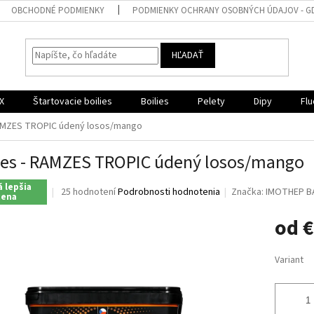
OBCHODNÉ PODMIENKY
PODMIENKY OCHRANY OSOBNÝCH ÚDAJOV - G
HĽADAŤ
X
Štartovacie boilies
Boilies
Pelety
Dipy
Flu
RAMZES TROPIC údený losos/mango
ies - RAMZES TROPIC údený losos/mango
 lepšia
Priemerné
25 hodnotení
Podrobnosti hodnotenia
Značka:
IMOTHEP B
cena
hodnotenie
produktu
od
€
je
4,2
Jednotk
z
Variant
cena:
5
hviezdičiek.