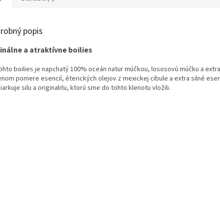
robný popis
inálne
a atraktívne
boilies
ohto boilies
je
napchatý
100
%
oceán
natur
múčkou
,
lososovú
múčku
a
extr
enom
pomere
esencií
,
éterických
olejov
z
mexickej
cibule
a
extra
silné
esen
iarkuje
silu
a
originalitu
,
ktorú sme
do
tohto klenotu
vložili
.