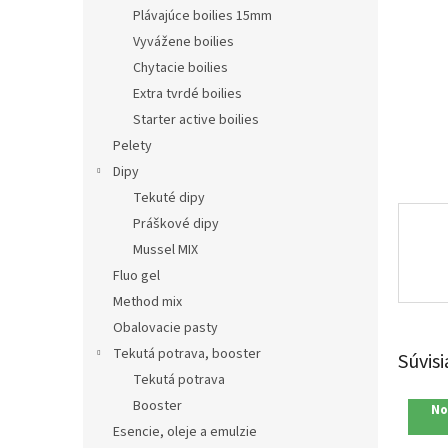
Plávajúce boilies 15mm
Vyvážene boilies
Chytacie boilies
Extra tvrdé boilies
Starter active boilies
Pelety
Dipy
Tekuté dipy
Práškové dipy
Mussel MIX
Fluo gel
Method mix
Obalovacie pasty
Tekutá potrava, booster
Súvisi
Tekutá potrava
Booster
No
Esencie, oleje a emulzie