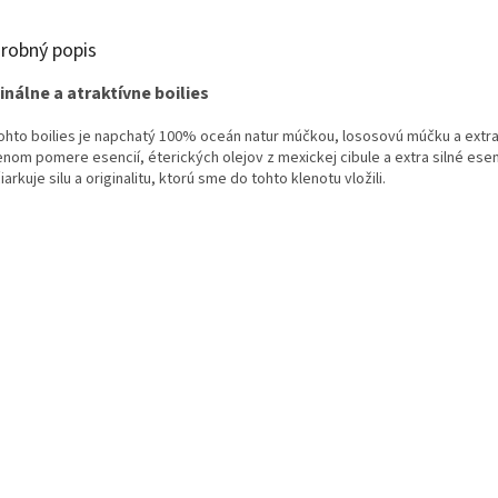
robný popis
inálne
a atraktívne
boilies
ohto boilies
je
napchatý
100
%
oceán
natur
múčkou
,
lososovú
múčku
a
extr
enom
pomere
esencií
,
éterických
olejov
z
mexickej
cibule
a
extra
silné
esen
iarkuje
silu
a
originalitu
,
ktorú sme
do
tohto klenotu
vložili
.