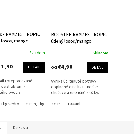
es - RAMZES TROPIC
BOOSTER RAMZES TROPIC
 losos/mango
údený losos/mango
Skladom
Skladom
erné
Priemerné
tenie
hodnotenie
ktu
produktu
11,90
€4,90
od
DETAIL
DETAIL
je
5,0
ailu prepracované
Vynikajúci tekuté potravy
z
s s extraktom z
doplnené o najkvalitnejšie
5
kého ovocia.
chuťové a esenčné zložky.
ičiek.
hviezdičiek.
 1kg vedro
20mm, 1kg vedro
250ml
24mm, 1kg vedro
1000ml
20mm, 2.5kg sáčok
s
Diskusia