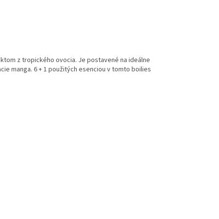
aktom
z tropického
ovocia
.
Je
postavené
na
ideálne
cie
manga
.
6
+
1
použitých
esenciou
v
tomto
boilies