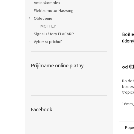
Aminokomplex
Elektromotor Haswing
Oblečenie
IMOTHEP
Boili
Signalizátory FLACARP
údený
Vyber si príchuť
Priem
hodno
Prijímame online platby
produ
€
od
je
4,2
Do det
z
boilie
5
tropic
hviezd
16mm,
Facebook
Popi