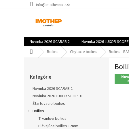
Prejsť
info@imothepbaits.sk
na
obsah
Novinka 2026 SCARAB 2
Novinka 2026 LUXOR SCOPE
Domov
Boilies
Chytacie boilies
Boilies - 
B
Boil
o
Preskočiť
č
Kategórie
kategórie
Nová
n
ý
Novinka 2026 SCARAB 2
p
Novinka 2026 LUXOR SCOPEX
a
Štartovacie boilies
n
e
Boilies
l
Trvanlivé boilies
Plávajúce boilies 12mm