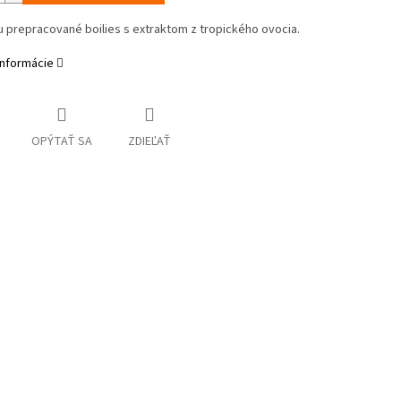
lu prepracované
boilies
s extraktom
z tropického
ovocia
.
informácie
OPÝTAŤ SA
ZDIEĽAŤ