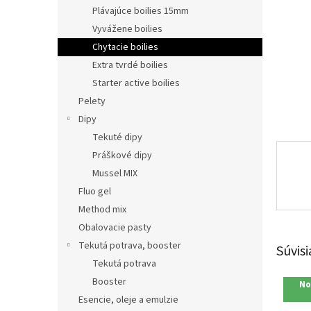
Plávajúce boilies 15mm
Vyvážene boilies
Chytacie boilies
Extra tvrdé boilies
Starter active boilies
Pelety
Dipy
Tekuté dipy
Práškové dipy
Mussel MIX
Fluo gel
Method mix
Obalovacie pasty
Tekutá potrava, booster
Súvisi
Tekutá potrava
Booster
No
Esencie, oleje a emulzie