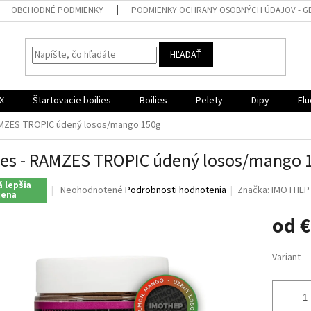
OBCHODNÉ PODMIENKY
PODMIENKY OCHRANY OSOBNÝCH ÚDAJOV - G
HĽADAŤ
X
Štartovacie boilies
Boilies
Pelety
Dipy
Flu
RAMZES TROPIC údený losos/mango 150g
ies - RAMZES TROPIC údený losos/mango 
 lepšia
Priemerné
Neohodnotené
Podrobnosti hodnotenia
Značka:
IMOTHEP
cena
hodnotenie
produktu
od
€
je
0,0
Jednotk
z
Variant
cena:
5
hviezdičiek.