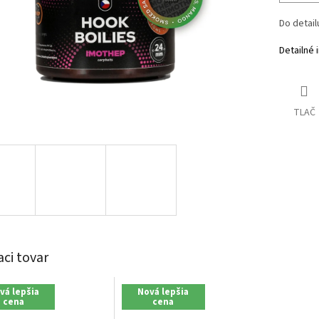
Do
detai
Detailné 
TLAČ
aci tovar
vá lepšia
Nová lepšia
cena
cena