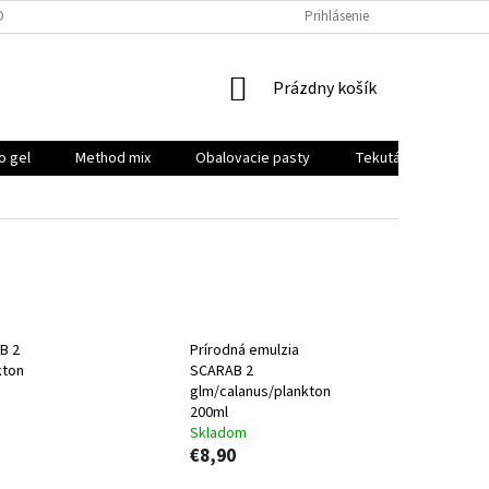
DPR
Prihlásenie
NÁKUPNÝ
Prázdny košík
KOŠÍK
o gel
Method mix
Obalovacie pasty
Tekutá potrava, boo
B 2
Prírodná emulzia
kton
SCARAB 2
glm/calanus/plankton
200ml
Skladom
€8,90