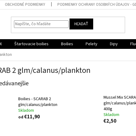
OBCHODNÉ PODMIENKY
PODMIENKY OCHRANY OSOBNÝCH ÚDAJOV - G
HĽADAŤ
X
Štartovacie boilies
Boilies
Pelety
Dipy
Flu
ankton
AB 2 glm/calanus/plankton
edávanejšie
Mussel Mix SCARA
Boilies - SCARAB 2
glm/calanus/plan
glm/calanus/plankton
400g
Skladom
Skladom
€11,90
od
€2,50