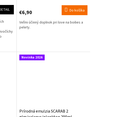
DETAIL
Do košíka
€6,90
ích
Veľmi účinný doplnok pri love na boilies a
n
pelety.
ivočíchy
o
Novinka 2026
Prírodná emulzia SCARAB 2