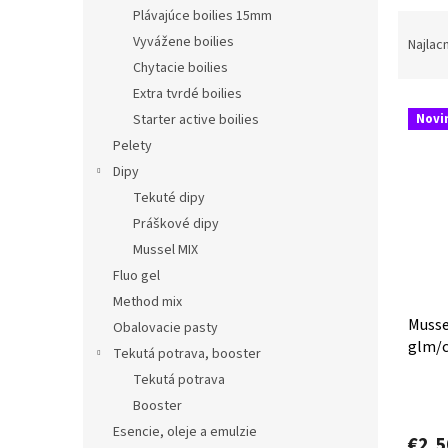
Plávajúce boilies 15mm
R
a
Vyvážene boilies
Najlac
d
Chytacie boilies
e
Extra tvrdé boilies
V
n
Starter active boilies
Novi
ý
i
Pelety
p
e
i
p
Dipy
s
r
Tekuté dipy
p
o
Práškové dipy
r
d
Mussel MIX
o
u
Fluo gel
d
k
Method mix
u
t
Musse
k
o
Obalovacie pasty
glm/c
t
v
Tekutá potrava, booster
o
Tekutá potrava
v
Booster
Esencie, oleje a emulzie
€2,5