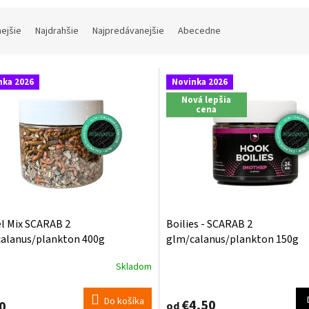
nejšie
Najdrahšie
Najpredávanejšie
Abecedne
nka 2026
Novinka 2026
Nová lepšia
cena
l Mix SCARAB 2
Boilies - SCARAB 2
alanus/plankton 400g
glm/calanus/plankton 150g
Skladom
Do košíka
€4,50
0
od