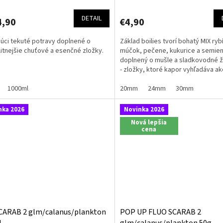
DETAIL
4,90
€4,90
júci tekuté potravy doplnené o
Základ boilies tvorí bohatý MIX ryb
litnejšie chuťové a esenčné zložky.
múčok, pečene, kukurice a semie
doplnený o mušle a sladkovodné ž
- zložky, ktoré kapor vyhľadáva ak
prirodzenú potravu.
1000ml
20mm
24mm
30mm
nka 2026
Novinka 2026
Nová lepšia
cena
CARAB 2 glm/calanus/plankton
POP UP FLUO SCARAB 2
l
glm/calanus/plankton 50g