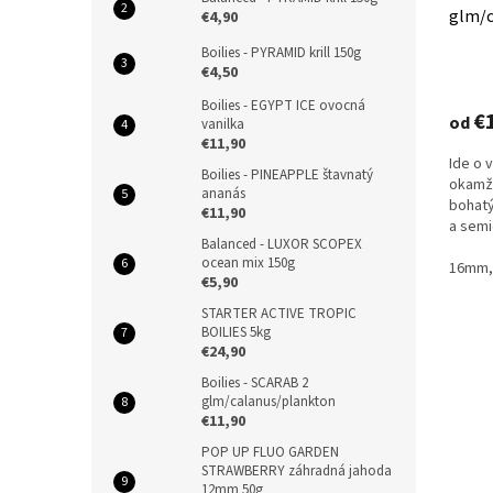
glm/c
€4,90
Boilies - PYRAMID krill 150g
€4,50
Boilies - EGYPT ICE ovocná
€
od
vanilka
€11,90
Ide o 
Boilies - PINEAPPLE štavnatý
okamži
ananás
bohatý
€11,90
a semi
Balanced - LUXOR SCOPEX
živočíc
ocean mix 150g
16mm,
€5,90
STARTER ACTIVE TROPIC
BOILIES 5kg
€24,90
Boilies - SCARAB 2
glm/calanus/plankton
€11,90
POP UP FLUO GARDEN
STRAWBERRY záhradná jahoda
12mm 50g