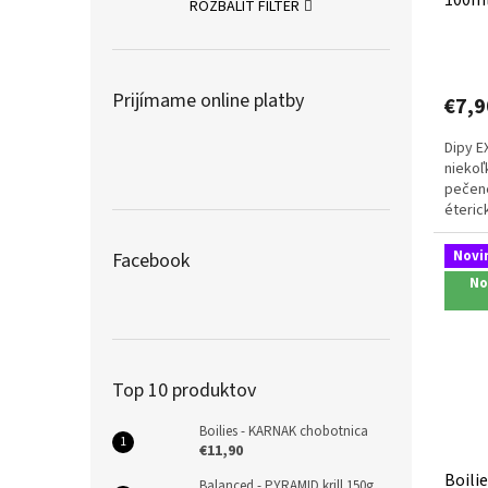
ROZBALIŤ FILTER
Prijímame online platby
€7,9
Dipy E
niekoľ
pečene
éteric
Novi
Facebook
No
Top 10 produktov
Boilies - KARNAK chobotnica
€11,90
Boili
Balanced - PYRAMID krill 150g