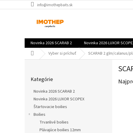
Prejsť
info@imothepbaits.sk
na
obsah
Novinka 2026 SCARAB 2
Novinka 2026 LUXOR SCOPE
Domov
Vyber si príchuť
SCARAB 2 glm/calanus/pl
B
SCAR
o
Preskočiť
č
Kategórie
kategórie
Najpr
n
ý
Novinka 2026 SCARAB 2
p
Novinka 2026 LUXOR SCOPEX
a
Štartovacie boilies
n
e
Boilies
l
Trvanlivé boilies
Plávajúce boilies 12mm