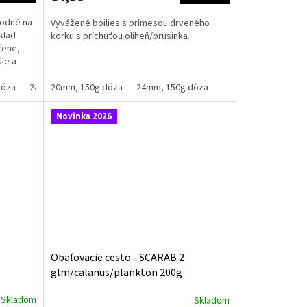
hodné na
Vyvážené boilies s prímesou drveného
klad
korku s príchuťou oliheň/brusinka.
čene,
le a
dóza
24mm, 150g dóza
20mm, 150g dóza
30mm, 150g dóza
24mm, 150g dóza
Novinka 2026
Obaľovacie cesto - SCARAB 2
glm/calanus/plankton 200g
Skladom
Skladom