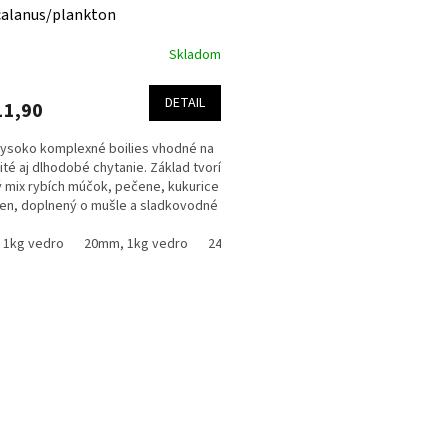
alanus/plankton
Skladom
DETAIL
11,90
vysoko komplexné boilies vhodné na
té aj dlhodobé chytanie. Základ tvorí
 mix rybích múčok, pečene, kukurice
en, doplnený o mušle a sladkovodné
hy...
 1kg vedro
20mm, 1kg vedro
24mm, 1kg vedro
20mm, 2.5kg sáčok
O
v
l
á
d
a
c
i
e