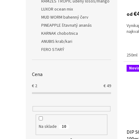
RAMZES TROPIC údený losos/mango
LUXOR ocean mix
€
od
MUD WORM bahenný červ
PINEAPPLE štavnatý ananás
Vynika
najkva
KARNAK chobotnica
ANUBIS krab/kari
FERO STARÝ
250ml
Novi
Cena
€
2
€
49
Na sklade
10
DIP S
100m