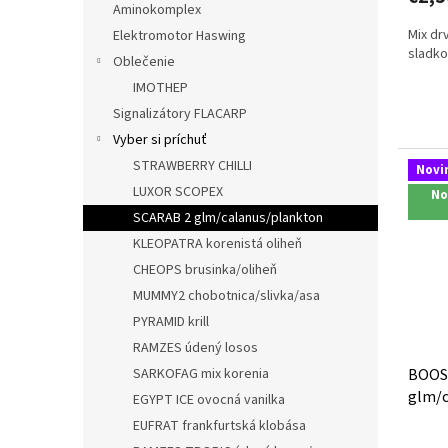
Aminokomplex
Mix dr
Elektromotor Haswing
sladko
Oblečenie
IMOTHEP
Signalizátory FLACARP
Vyber si príchuť
STRAWBERRY CHILLI
Novi
LUXOR SCOPEX
No
SCARAB 2 glm/calanus/plankton
KLEOPATRA korenistá oliheň
CHEOPS brusinka/oliheň
MUMMY2 chobotnica/slivka/asa
PYRAMID krill
RAMZES údený losos
SARKOFAG mix korenia
BOOS
glm/c
EGYPT ICE ovocná vanilka
EUFRAT frankfurtská klobása