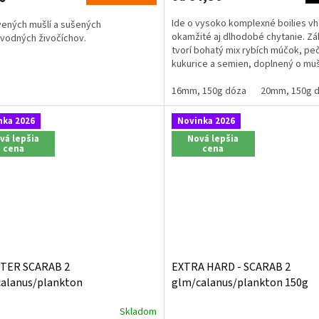
Ide o vysoko komplexné boilies v
vených mušlí a sušených
okamžité aj dlhodobé chytanie. Zá
vodných živočíchov.
tvorí bohatý mix rybích múčok, pe
kukurice a semien, doplnený o muš
sladkovodné živočíchy...
16mm, 150g dóza
20mm, 150g 
nka 2026
Novinka 2026
vá lepšia
Nová lepšia
cena
cena
TER SCARAB 2
EXTRA HARD - SCARAB 2
alanus/plankton
glm/calanus/plankton 150g
Skladom