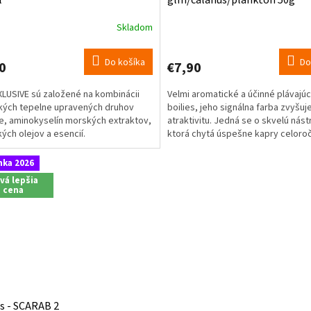
Skladom
Do košíka
Do
0
€7,90
XLUSIVE sú založené na kombinácii
Velmi aromatické a účinné plávajú
kých tepelne upravených druhov
boilies, jeho signálna farba zvyšuj
, aminokyselín morských extraktov,
atraktivitu. Jedná se o skvelú nást
kých olejov a esencií.
ktorá chytá úspešne kapry celoro
nka 2026
vá lepšia
cena
es - SCARAB 2