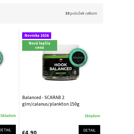
10
položiek celkom
Novinka 2026
Nová lepšia
cena
Balanced - SCARAB 2
glm/calanus/plankton 150g
Skladom
Skladom
DETAIL
DETAIL
€4,90