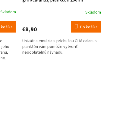
glm/calanus/plankton 200ml
Skladom
Skladom
 košíka
Do košíka
€8,90
ce
Unikátna emulzia s príchuťou GLM calanus
e jeho
planktón vám pomôže vytvoriť
rahu,
neodolateľnú návnadu.
čne.