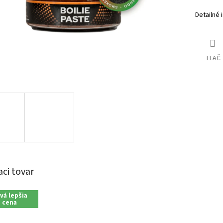
Detailné 
TLAČ
aci tovar
vá lepšia
cena