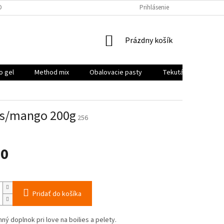
DPR
Prihlásenie
NÁKUPNÝ
Prázdny košík
KOŠÍK
o gel
Method mix
Obalovacie pasty
Tekutá potrava, boo
os/mango 200g
256
90
ová
Pridať do košíka
nný doplnok pri love na boilies a pelety.