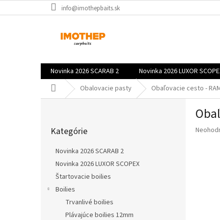
Prejsť
info@imothepbaits.sk
na
obsah
Novinka 2026 SCARAB 2
Novinka 2026 LUXOR SCOPE
Domov
Obalovacie pasty
Obaľovacie cesto - R
B
Obaľ
o
Preskočiť
č
Priemer
Kategórie
Neohod
kategórie
n
hodnote
ý
produkt
Novinka 2026 SCARAB 2
p
je
Novinka 2026 LUXOR SCOPEX
a
0,0
z
Štartovacie boilies
n
5
e
Boilies
hviezdič
l
Trvanlivé boilies
Plávajúce boilies 12mm