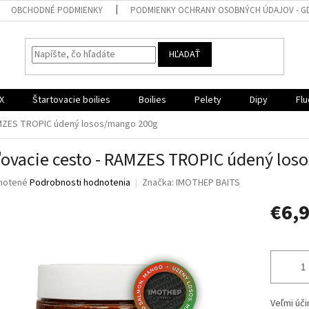
OBCHODNÉ PODMIENKY
PODMIENKY OCHRANY OSOBNÝCH ÚDAJOV - G
HĽADAŤ
X
Štartovacie boilies
Boilies
Pelety
Dipy
Flu
AMZES TROPIC údený losos/mango 200g
ovacie cesto - RAMZES TROPIC údený los
né
notené
Podrobnosti hodnotenia
Značka:
IMOTHEP BAITS
nie
€6,
u
Jednotk
cena:
iek.
Veľmi úči