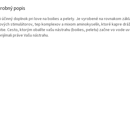
robný popis
i účinný doplnok pri love na boilies a pelety. Je vyrobené na rovnakom zákl
ových stimulátorov, tep komplexov a mixom aminokyselín, ktoré kapre drážd
tie. Cesto, ktorým obalíte vašu nástrahu (boilies, peletu) začne vo vode uv
rijímali práve Vašu nástrahu.