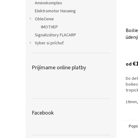
Aminokomplex
Elektromotor Haswing
Oblečenie
IMOTHEP
Boili
Signalizátory FLACARP
údený
Vyber si príchuť
Priem
hodno
produ
€
od
Prijímame online platby
je
4,2
Do det
z
boilie
5
tropic
hviezd
16mm,
Facebook
Popi