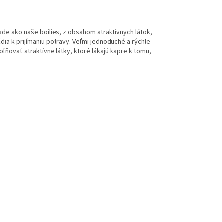
ade ako naše boilies, z obsahom atraktívnych látok,
ia k prijímaniu potravy. Veľmi jednoduché a rýchle
oľňovať atraktívne látky, ktoré lákajú kapre k tomu,