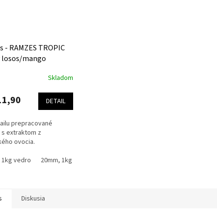
es - RAMZES TROPIC
 losos/mango
Skladom
erné
tenie
ktu
11,90
DETAIL
ailu prepracované
s s extraktom z
kého ovocia.
ičiek.
 1kg vedro
20mm, 1kg vedro
24mm, 1kg vedro
20mm, 2.5kg sáčok
s
Diskusia