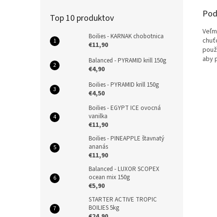
Pod
Top 10 produktov
Veľm
Boilies - KARNAK chobotnica
chuť
€11,90
použi
aby p
Balanced - PYRAMID krill 150g
€4,90
Boilies - PYRAMID krill 150g
€4,50
Boilies - EGYPT ICE ovocná
vanilka
€11,90
Boilies - PINEAPPLE štavnatý
ananás
€11,90
Balanced - LUXOR SCOPEX
ocean mix 150g
€5,90
STARTER ACTIVE TROPIC
BOILIES 5kg
€24,90