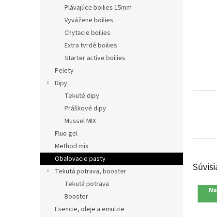
Plávajúce boilies 15mm
Vyvážene boilies
Chytacie boilies
Extra tvrdé boilies
Starter active boilies
Pelety
Dipy
Tekuté dipy
Práškové dipy
Mussel MIX
Fluo gel
Method mix
Obalovacie pasty
Súvisi
Tekutá potrava, booster
Tekutá potrava
No
Booster
Esencie, oleje a emulzie