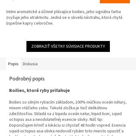
Velmi aromatické a účinné plávajúce boilies, jeho signálna farba
zvyšuje jeho atraktivitu. Jedná se o skvelú nástrahu, ktorá chytá
úspešne kapry celoročne.
ZOBRAZIŤ VŠETKY SÚVISIACE PRODUKTY
Popis
Diskusia
Podrobný popis
Boilies
,
ktoré ryby
priťahuje
Boilies
so silným
rybacím
základom
,
100
%
múčkou
oceán
nátury
,
mixom
vtáčieho zobu
.
Tekutá
zložka je
tiež delikátnou
záležitosťou
.
Skladá
sa
z
liquidu
oceán
natur
,
liquid
liver
,
squid
octopus
asa
a
neodolateľnéj
esencie
slivky
.
Náš tip
:
Doporučujem
kŕmiť
a
lokáciu
si
chystať
48
hodín vopred
.
Esencia
squid
-
octopus
-
asa
-
slivka
nedovolí
rybám
toto miesto
opustiť
a