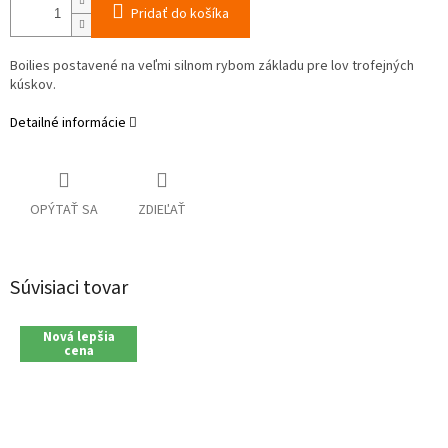
Pridať do košíka
Boilies
postavené
na
veľmi
silnom
rybom
základu
pre
lov
trofejných
kúskov
.
Detailné informácie
OPÝTAŤ SA
ZDIEĽAŤ
Súvisiaci tovar
Nová lepšia
cena