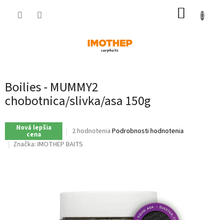
Prejsť
NÁKUP
na
obsah
KOŠÍK
Boilies - MUMMY2
chobotnica/slivka/asa 150g
Nová lepšia
Priemerné
2 hodnotenia
Podrobnosti hodnotenia
cena
hodnotenie
Značka:
IMOTHEP BAITS
produktu
je
5,0
z
5
hviezdičiek.