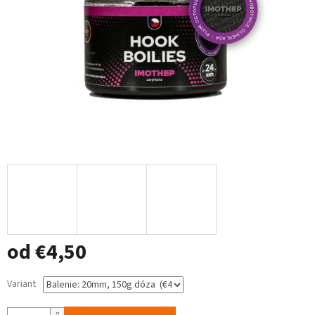
od
€4,50
Jednotková
Variant
cena: