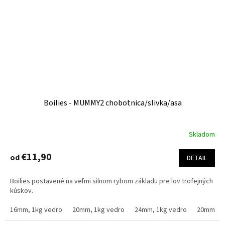
Boilies - MUMMY2 chobotnica/slivka/asa
Skladom
Priemerné
hodnotenie
produktu
€11,90
od
DETAIL
je
4,1
Boilies postavené na veľmi silnom rybom základu pre lov trofejných
z
kúskov.
5
hviezdičiek.
16mm, 1kg vedro
20mm, 1kg vedro
24mm, 1kg vedro
20mm, 2.