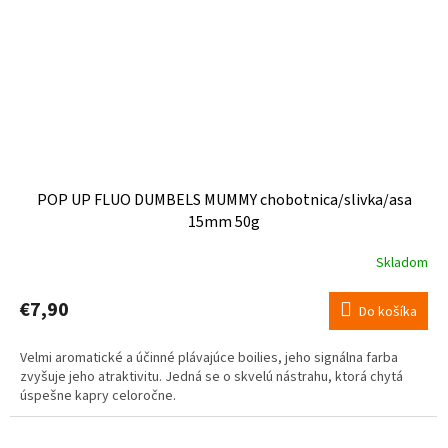
POP UP FLUO DUMBELS MUMMY chobotnica/slivka/asa
15mm 50g
Skladom
€7,90
Do košíka
Velmi aromatické a účinné plávajúce boilies, jeho signálna farba
zvyšuje jeho atraktivitu. Jedná se o skvelú nástrahu, ktorá chytá
úspešne kapry celoročne.