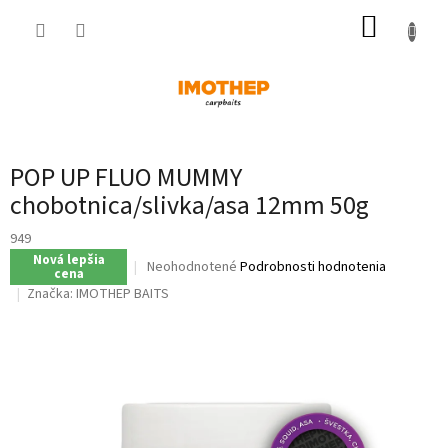
Prejsť
NÁKUP
na
obsah
KOŠÍK
POP UP FLUO MUMMY
chobotnica/slivka/asa 12mm 50g
949
Nová lepšia
Priemerné
Neohodnotené
Podrobnosti hodnotenia
cena
hodnotenie
Značka:
IMOTHEP BAITS
produktu
je
0,0
z
5
hviezdičiek.