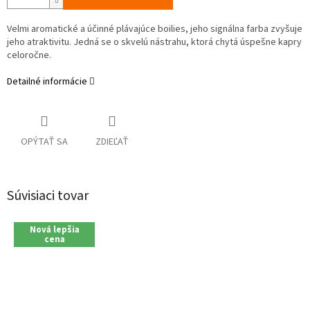
Velmi aromatické a účinné plávajúce boilies, jeho signálna farba zvyšuje
jeho atraktivitu. Jedná se o skvelú nástrahu, ktorá chytá úspešne kapry
celoročne.
Detailné informácie
OPÝTAŤ SA
ZDIEĽAŤ
Súvisiaci tovar
Nová lepšia
cena