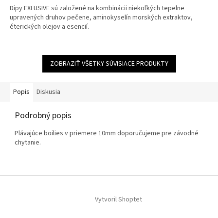
Dipy EXLUSIVE sú založené na kombinácii niekoľkých tepelne
upravených druhov pečene, aminokyselín morských extraktov,
éterických olejov a esencií.
ZOBRAZIŤ VŠETKY SÚVISIACE PRODUKTY
Popis
Diskusia
Podrobný popis
Plávajúce
boilies
v priemere
10
mm
doporučujeme
pre závodné
chytanie
.
Z
á
p
Vytvoril Shoptet
ä