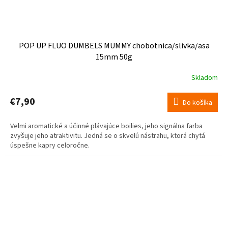
POP UP FLUO DUMBELS MUMMY chobotnica/slivka/asa
15mm 50g
Skladom
€7,90
Do košíka
Velmi aromatické a účinné plávajúce boilies, jeho signálna farba
zvyšuje jeho atraktivitu. Jedná se o skvelú nástrahu, ktorá chytá
úspešne kapry celoročne.