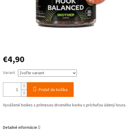
€4,90
Jednotková
Variant
cena:
Pridať do košíka
V
yvážené
boilies
s
prímesou
drveného
korku
s
príchuťou
údený losos
.
Detailné informácie