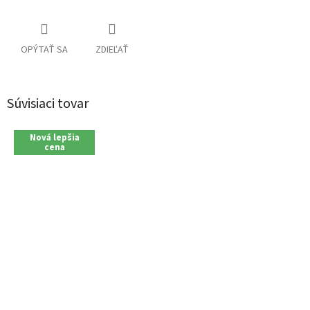
OPÝTAŤ SA
ZDIEĽAŤ
Súvisiaci tovar
Nová lepšia
cena