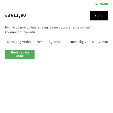
Skladom
Priemerné
hodnotenie
produktu
€11,90
od
DETAIL
je
4,4
Rýchlo účinné boilies z našej dielne vytvorenej na silnom
z
korenenom základu.
5
hviezdičiek.
16mm, 1kg vedro
20mm, 1kg vedro
24mm, 1kg vedro
20mm, 2.
Nová lepšia
cena