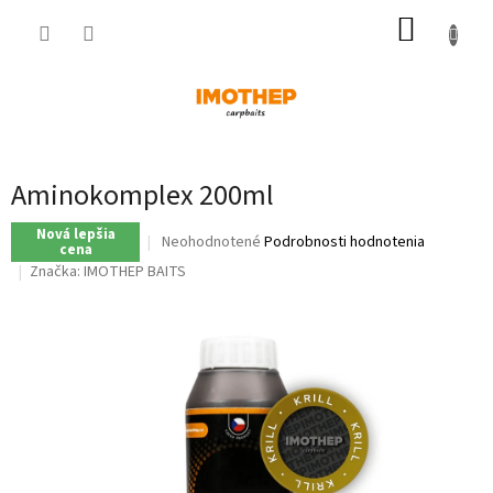
Prejsť
NÁKUP
na
obsah
KOŠÍK
Aminokomplex 200ml
Nová lepšia
Priemerné
Neohodnotené
Podrobnosti hodnotenia
cena
hodnotenie
Značka:
IMOTHEP BAITS
produktu
je
0,0
z
5
hviezdičiek.