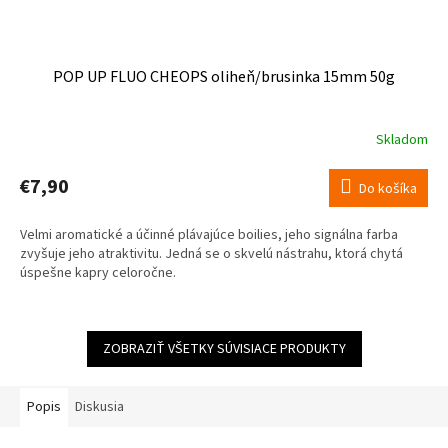
POP UP FLUO CHEOPS oliheň/brusinka 15mm 50g
Skladom
€7,90
Do košíka
Velmi aromatické a účinné plávajúce boilies, jeho signálna farba
zvyšuje jeho atraktivitu. Jedná se o skvelú nástrahu, ktorá chytá
úspešne kapry celoročne.
ZOBRAZIŤ VŠETKY SÚVISIACE PRODUKTY
Popis
Diskusia