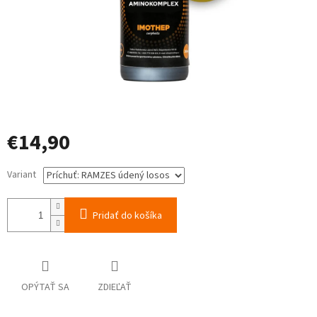
€14,90
Jednotková
Variant
cena:
Pridať do košíka
OPÝTAŤ SA
ZDIEĽAŤ