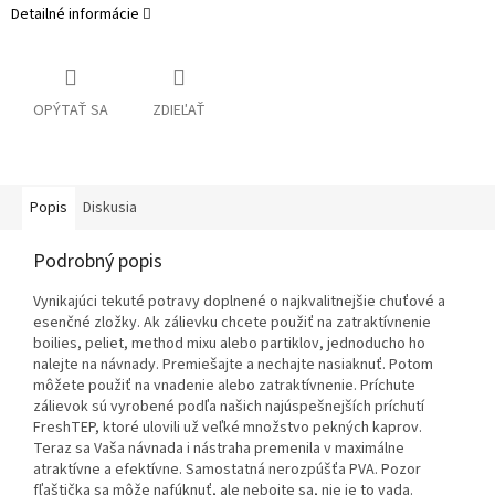
Detailné informácie
OPÝTAŤ SA
ZDIEĽAŤ
Popis
Diskusia
Podrobný popis
Vynikajúci tekuté potravy doplnené o najkvalitnejšie chuťové a
esenčné zložky. Ak zálievku chcete použiť na zatraktívnenie
boilies, peliet, method mixu alebo partiklov, jednoducho ho
nalejte na návnady. Premiešajte a nechajte nasiaknuť. Potom
môžete použiť na vnadenie alebo zatraktívnenie. Príchute
zálievok sú vyrobené podľa našich najúspešnejších príchutí
FreshTEP, ktoré ulovili už veľké množstvo pekných kaprov.
Teraz sa Vaša návnada i nástraha premenila v maximálne
atraktívne a efektívne. Samostatná nerozpúšťa PVA. Pozor
fľaštička sa môže nafúknuť, ale nebojte sa, nie je to vada.