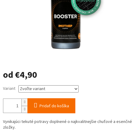
od
€4,90
Jednotková
Variant
cena:
Pridať do košíka
Vynikajúci tekuté potravy doplnené o najkvalitnejšie chuťové a esenčné
zložky.