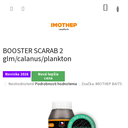
Prejsť
NÁKUP
na
obsah
KOŠÍK
BOOSTER SCARAB 2
glm/calanus/plankton
Novinka 2026
Nová lepšia
cena
Priemerné
Neohodnotené
Podrobnosti hodnotenia
Značka:
IMOTHEP BAITS
hodnotenie
produktu
je
0,0
z
5
hviezdičiek.