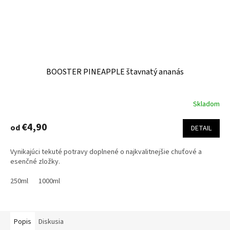
BOOSTER PINEAPPLE štavnatý ananás
Skladom
Priemerné
hodnotenie
produktu
€4,90
od
DETAIL
je
4,5
Vynikajúci tekuté potravy doplnené o najkvalitnejšie chuťové a
z
esenčné zložky.
5
hviezdičiek.
250ml
1000ml
Popis
Diskusia