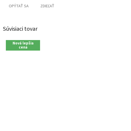
OPÝTAŤ SA
ZDIEĽAŤ
Súvisiaci tovar
Nová lepšia
cena