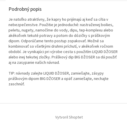
Podrobný popis
Je natoľko atraktívny, že kapry ho prijímajú aj keď sa cítia v
nebezpečenstve. Použitie je jednoduché: nastraženej boilies,
peletu, nugety, namočíme do vody, dipu, tep-komplexu alebo
akékoľvek tekuté potravy a potom do dózičky s práškovým
dipom. Odporúčame tento postup zopakovať. Možné sa
kombinovať so všetkými druhmi príchutí, v akékoľvek ročnom
období. Je vynikajúci pri výrobe cesta s použitím LIQUID DŽOSER
alebo inej tekutej zložky. Práškový dip BIG DŽOSER sa dá použiť
aj na zasypanie našich návnad.
TIP: návnady zalejte LIQUID DŽOSER, zamiešajte, zásypy
práškovým dipom BIG DŽOSER a opäť zamiešajte, nechajte
zaschnúť.
Z
á
p
Vytvoril Shoptet
ä