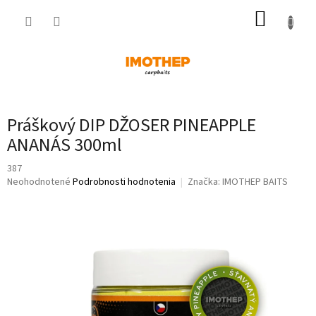
Prejsť
NÁKUP
na
obsah
KOŠÍK
Práškový DIP DŽOSER PINEAPPLE
ANANÁS 300ml
387
Priemerné
Neohodnotené
Podrobnosti hodnotenia
Značka:
IMOTHEP BAITS
hodnotenie
produktu
je
0,0
z
5
hviezdičiek.