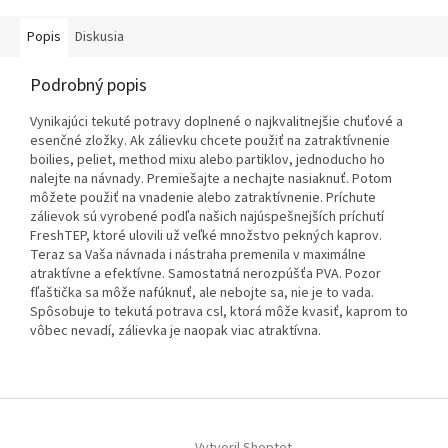
Popis
Diskusia
Podrobný popis
Vynikajúci tekuté potravy doplnené o najkvalitnejšie chuťové a
esenčné zložky. Ak zálievku chcete použiť na zatraktívnenie
boilies, peliet, method mixu alebo partiklov, jednoducho ho
nalejte na návnady. Premiešajte a nechajte nasiaknuť. Potom
môžete použiť na vnadenie alebo zatraktívnenie. Príchute
zálievok sú vyrobené podľa našich najúspešnejších príchutí
FreshTEP, ktoré ulovili už veľké množstvo pekných kaprov.
Teraz sa Vaša návnada i nástraha premenila v maximálne
atraktívne a efektívne. Samostatná nerozpúšťa PVA. Pozor
fľaštička sa môže nafúknuť, ale nebojte sa, nie je to vada.
Spôsobuje to tekutá potrava csl, ktorá môže kvasiť, kaprom to
vôbec nevadí, zálievka je naopak viac atraktívna.
Z
á