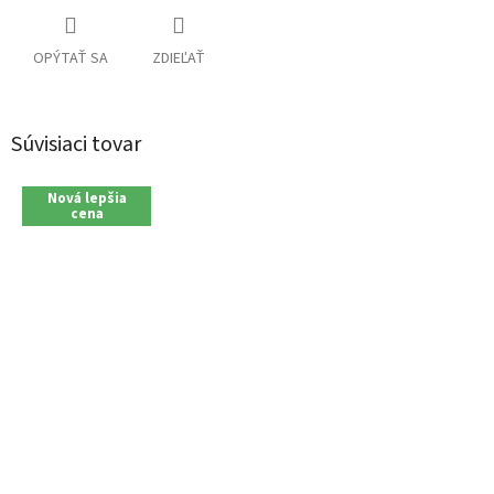
OPÝTAŤ SA
ZDIEĽAŤ
Súvisiaci tovar
Nová lepšia
cena