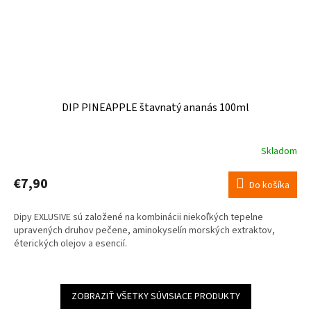
DIP PINEAPPLE štavnatý ananás 100ml
Skladom
€7,90
Do košíka
Dipy EXLUSIVE sú založené na kombinácii niekoľkých tepelne
upravených druhov pečene, aminokyselín morských extraktov,
éterických olejov a esencií.
ZOBRAZIŤ VŠETKY SÚVISIACE PRODUKTY