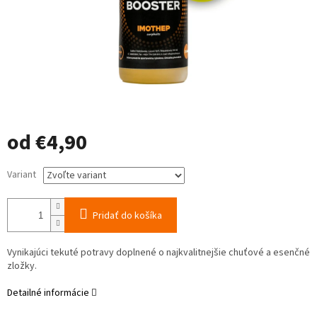
od
€4,90
Jednotková
Variant
cena:
Pridať do košíka
Vynikajúci tekuté potravy doplnené o najkvalitnejšie chuťové a esenčné
zložky.
Detailné informácie