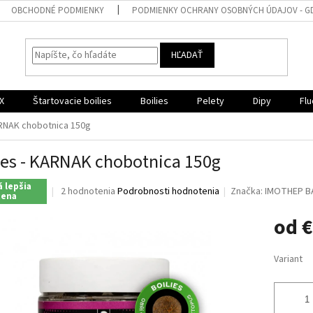
OBCHODNÉ PODMIENKY
PODMIENKY OCHRANY OSOBNÝCH ÚDAJOV - G
HĽADAŤ
X
Štartovacie boilies
Boilies
Pelety
Dipy
Flu
ARNAK chobotnica 150g
ies - KARNAK chobotnica 150g
 lepšia
Priemerné
2 hodnotenia
Podrobnosti hodnotenia
Značka:
IMOTHEP B
cena
hodnotenie
produktu
od
€
je
5,0
Jednotk
z
Variant
cena:
5
hviezdičiek.