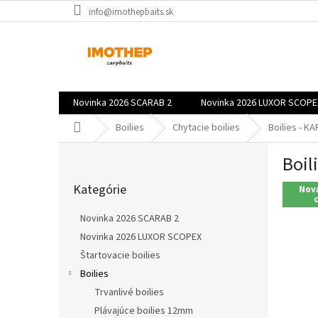
Prejsť
info@imothepbaits.sk
na
obsah
Novinka 2026 SCARAB 2
Novinka 2026 LUXOR SCOPE
Domov
Boilies
Chytacie boilies
Boilies - K
B
Boil
o
Preskočiť
č
Kategórie
kategórie
Nová
n
ý
Novinka 2026 SCARAB 2
p
Novinka 2026 LUXOR SCOPEX
a
Štartovacie boilies
n
e
Boilies
l
Trvanlivé boilies
Plávajúce boilies 12mm