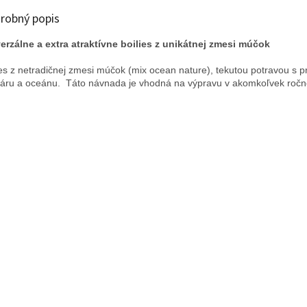
robný popis
erzálne a extra atraktívne boilies z unikátnej zmesi múčok
ies z netradičnej zmesi múčok (mix ocean nature), tekutou potravou s 
áru a oceánu.  Táto návnada je vhodná na výpravu v akomkoľvek ročnom