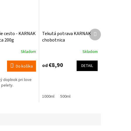
Ďalší
ie cesto - KARNAK
Tekutá potrava KARNAK
produkt
ca 200g
chobotnica
Skladom
Skladom
Priemerné
e
hodnotenie
produktu
€8,90
od
DETAIL
Do košíka
je
5,0
ý doplnok pri love
z
a pelety.
5
.
hviezdičiek.
1000ml
500ml