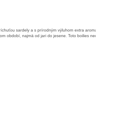
príchuťou sardely a s prírodným výluhom extra aromatickej chobotnice s
 období, najmä od jari do jesene. Toto boilies neobsahuje žiadnu es