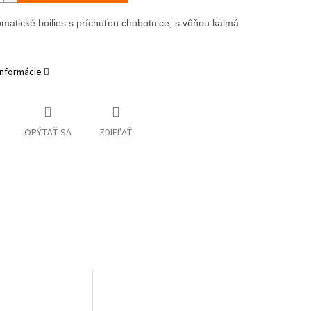
omatické boilies s príchuťou chobotnice, s vôňou kalmáru a oceánu.
informácie
OPÝTAŤ SA
ZDIEĽAŤ