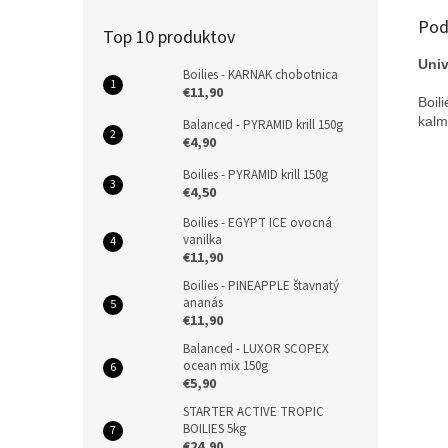
Pod
Top 10 produktov
Univ
Boilies - KARNAK chobotnica
€11,90
Boil
kalm
Balanced - PYRAMID krill 150g
€4,90
Boilies - PYRAMID krill 150g
€4,50
Boilies - EGYPT ICE ovocná
vanilka
€11,90
Boilies - PINEAPPLE štavnatý
ananás
€11,90
Balanced - LUXOR SCOPEX
ocean mix 150g
€5,90
STARTER ACTIVE TROPIC
BOILIES 5kg
€24,90