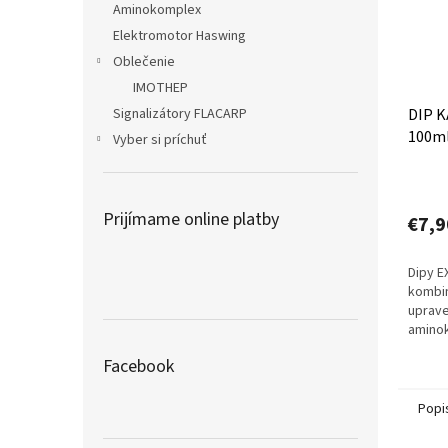
Aminokomplex
Elektromotor Haswing
Oblečenie
IMOTHEP
DIP K
Signalizátory FLACARP
100m
Vyber si príchuť
Prijímame online platby
€7,9
Dipy E
kombin
uprav
aminok
extrak
Facebook
esenci
Popi