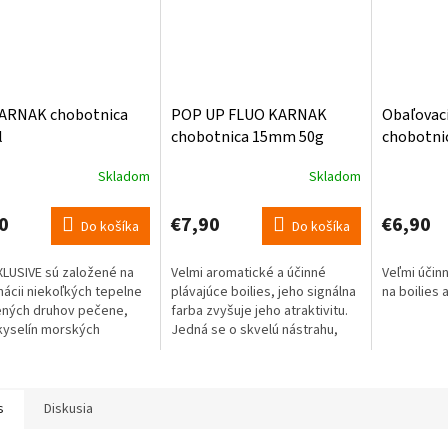
ARNAK chobotnica
POP UP FLUO KARNAK
Obaľovac
l
chobotnica 15mm 50g
chobotni
Skladom
Skladom
Priemerné
Priemerné
hodnotenie
hodnoteni
produktu
produktu
0
€7,90
€6,90
Do košíka
Do košíka
je
je
5,0
5,0
XLUSIVE sú založené na
Velmi aromatické a účinné
Veľmi účinn
z
z
ácii niekoľkých tepelne
plávajúce boilies, jeho signálna
na boilies 
5
5
ených druhov pečene,
farba zvyšuje jeho atraktivitu.
hviezdičiek.
hviezdičiek
yselín morských
Jedná se o skvelú nástrahu,
tov, éterických olejov a
ktorá chytá úspešne kapry
í.
celoročne.
s
Diskusia