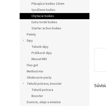
Plávajúce boilies 15mm
Vyvážene boilies
Chytacie boilies
Extra tvrdé boilies
Starter active boilies
Pelety
Dipy
Tekuté dipy
Práškové dipy
Mussel MIX
Fluo gel
Method mix
Obalovacie pasty
Tekutá potrava, booster
Súvisi
Tekutá potrava
Booster
Esencie, oleje a emulzie