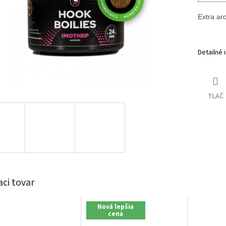
Extra ar
Detailné 
TLAČ
aci tovar
Nová lepšia
cena