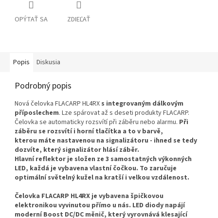
OPÝTAŤ SA
ZDIEĽAŤ
Popis
Diskusia
Podrobný popis
Nová čelovka FLACARP HL4RX
s integrovaným dálkovým
příposlechem
. Lze spárovat až s deseti produkty FLACARP.
Čelovka se automaticky rozsvítí při záběru nebo alarmu.
Při
záběru se rozsvítí i horní tlačítka a to v barvě,
kterou máte nastavenou na signalizátoru - ihned se tedy
dozvíte, který signalizátor hlásí záběr.
Hlavní reflektor je složen ze 3 samostatných výkonných
LED, každá je vybavena vlastní čočkou. To zaručuje
optimální světelný kužel na kratší i velkou vzdálenost.
Čelovka FLACARP HL4RX je vybavena špičkovou
elektronikou vyvinutou přímo u nás. LED diody napájí
moderní Boost DC/DC měnič, který vyrovnává klesající