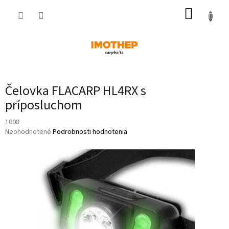
Prejsť
NÁKUP
na
obsah
KOŠÍK
Čelovka FLACARP HL4RX s
príposluchom
1008
Priemerné
Neohodnotené
Podrobnosti hodnotenia
hodnotenie
produktu
je
0,0
z
5
hviezdičiek.