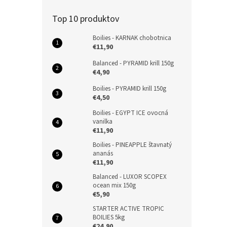
Top 10 produktov
Boilies - KARNAK chobotnica
€11,90
Balanced - PYRAMID krill 150g
€4,90
Boilies - PYRAMID krill 150g
€4,50
Boilies - EGYPT ICE ovocná
vanilka
€11,90
Boilies - PINEAPPLE štavnatý
ananás
€11,90
Balanced - LUXOR SCOPEX
ocean mix 150g
€5,90
STARTER ACTIVE TROPIC
BOILIES 5kg
€24,90