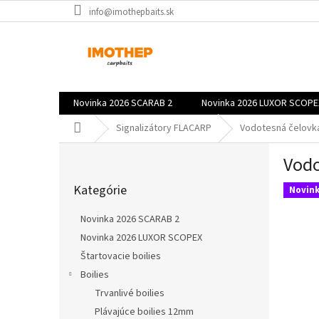
Prejsť
info@imothepbaits.sk
na
obsah
Novinka 2026 SCARAB 2
Novinka 2026 LUXOR SCOPE
Domov
Signalizátory FLACARP
Vodotesná čelovka
B
Vodo
o
Preskočiť
č
Kategórie
kategórie
Novink
n
ý
Novinka 2026 SCARAB 2
p
Novinka 2026 LUXOR SCOPEX
a
Štartovacie boilies
n
e
Boilies
l
Trvanlivé boilies
Plávajúce boilies 12mm