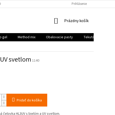
DPR
Prihlásenie
NÁKUPNÝ
Prázdny košík
KOŠÍK
o gel
Method mix
Obalovacie pasty
Tekutá potrava, boo
 UV svetlom
1140
ová
Pridať do košíka
á čelovka HL3UV s bielým a UV svetlom.