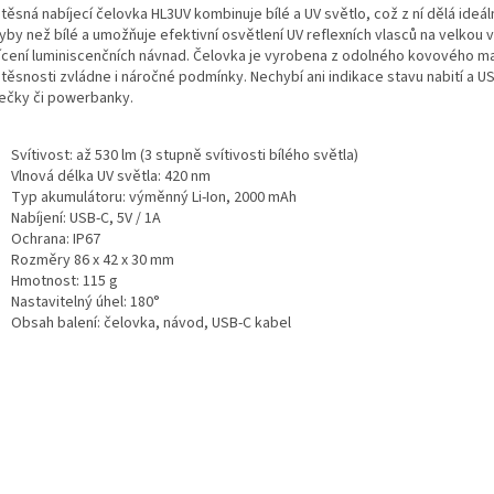
těsná nabíjecí čelovka HL3UV kombinuje bílé a UV světlo, což z ní dělá ideá
ryby než bílé a umožňuje efektivní osvětlení UV reflexních vlasců na velkou
ícení luminiscenčních návnad. Čelovka je vyrobena z odolného kovového mate
těsnosti zvládne i náročné podmínky. Nechybí ani indikace stavu nabití a U
ječky či powerbanky.
Svítivost: až 530 lm (3 stupně svítivosti bílého světla)
Vlnová délka UV světla: 420 nm
Typ akumulátoru: výměnný Li-Ion, 2000 mAh
Nabíjení: USB-C, 5V / 1A
Ochrana: IP67
Rozměry 86 x 42 x 30 mm
Hmotnost: 115 g
Nastavitelný úhel: 180°
Obsah balení: čelovka, návod, USB-C kabel