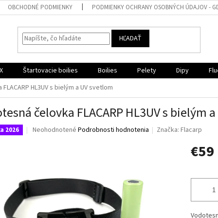
OBCHODNÉ PODMIENKY
PODMIENKY OCHRANY OSOBNÝCH ÚDAJOV - G
HĽADAŤ
X
Štartovacie boilies
Boilies
Pelety
Dipy
Flu
 FLACARP HL3UV s bielým a UV svetlom
tesná čelovka FLACARP HL3UV s bielým a
Priemerné
Neohodnotené
Podrobnosti hodnotenia
Značka:
Flacarp
a 2026
hodnotenie
€59
produktu
je
0,0
Jednotk
z
cena:
5
hviezdičiek.
Vodotesn