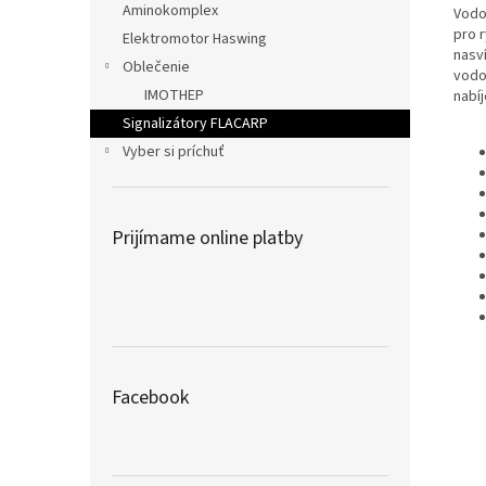
Aminokomplex
Vodo
pro 
Elektromotor Haswing
nasv
Oblečenie
vodo
IMOTHEP
nabí
Signalizátory FLACARP
Vyber si príchuť
Prijímame online platby
Facebook