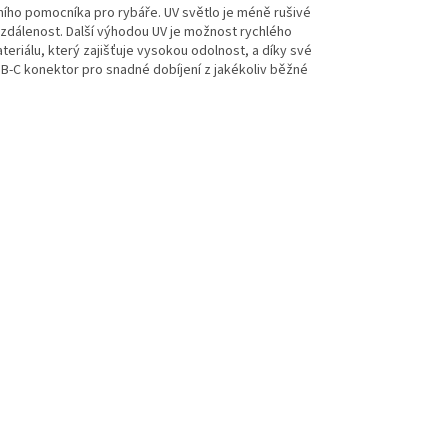
lního pomocníka pro rybáře. UV světlo je méně rušivé
 vzdálenost. Další výhodou UV je možnost rychlého
riálu, který zajišťuje vysokou odolnost, a díky své
SB-C konektor pro snadné dobíjení z jakékoliv běžné