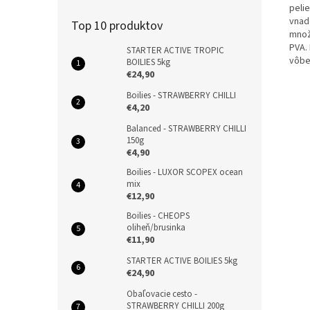
peli
vnade
Top 10 produktov
množ
PVA.
STARTER ACTIVE TROPIC
vôbec
BOILIES 5kg
€24,90
Boilies - STRAWBERRY CHILLI
€4,20
Balanced - STRAWBERRY CHILLI
150g
€4,90
Boilies - LUXOR SCOPEX ocean
mix
€12,90
Boilies - CHEOPS
oliheň/brusinka
€11,90
STARTER ACTIVE BOILIES 5kg
€24,90
Obaľovacie cesto -
STRAWBERRY CHILLI 200g