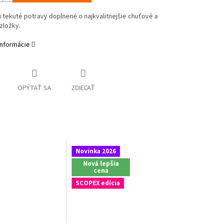
i tekuté potravy doplnené o najkvalitnejšie chuťové a
zložky.
informácie
OPÝTAŤ SA
ZDIEĽAŤ
Novinka 2026
Nová lepšia
cena
SCOPEX edícia