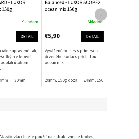
RD - LUXOR
Balanced - LUXOR SCOPEX
x 150g
ocean mix 150g
Ďalší
produkt
Skladom
Skladom
€5,90
DETAIL
DETAIL
ciálne upravené tak,
Vyvážené boilies s prímesou
šetkým v letných
drveného korku s príchuťou
odolali útokom
ocean mix.
.
mm, 5kg sáčok
4mm
30mm
24mm, 2.5kg sáčok
20mm, 150g dóza
24mm, 150g dóza
Ak zálievku chcete použiť na zatraktívnenie boilies,