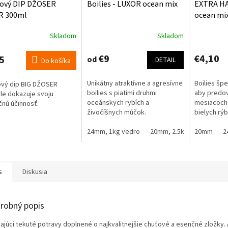
ový DIP DŽOSER
Boilies - LUXOR ocean mix
EXTRA HA
R 300ml
ocean mi
Skladom
Skladom
Priemerné
hodnotenie
produktu
€9
€4,10
5
od
DETAIL
Do košíka
je
4,7
Unikátny atraktívne a agresívne
Boilies špe
vý dip BIG DŽOSER
z
boilies s piatimi druhmi
aby predov
le dokazuje svoju
5
oceánskych rybích a
mesiacoch 
čnú účinnosť.
hviezdičiek.
živočíšnych múčok.
bielych rýb
24mm, 1kg vedro
20mm, 2.5kg sáčok
20mm
20
2
s
Diskusia
robný popis
ajúci tekuté potravy doplnené o najkvalitnejšie chuťové a esenčné zložky. 