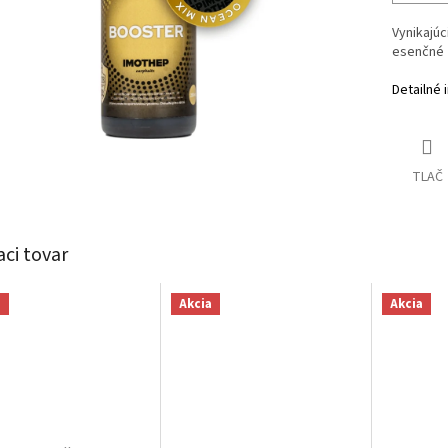
Vynikajúc
esenčné 
Detailné 
TLAČ
aci tovar
a
Akcia
Akcia