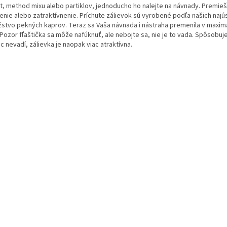
et, method mixu alebo partiklov, jednoducho ho nalejte na návnady. Premie
nie alebo zatraktívnenie. Príchute zálievok sú vyrobené podľa našich najús
stvo pekných kaprov. Teraz sa Vaša návnada i nástraha premenila v maxim
 Pozor fľaštička sa môže nafúknuť, ale nebojte sa, nie je to vada. Spôsobuj
 nevadí, zálievka je naopak viac atraktívna.