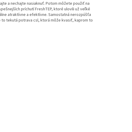
šajte a nechajte nasiaknuť. Potom môžete použiť na
pešnejších príchutí FreshTEP, ktoré ulovili už veľké
álne atraktívne a efektívne. Samostatná nerozpúšťa
e to tekutá potrava csl, ktorá môže kvasiť, kaprom to