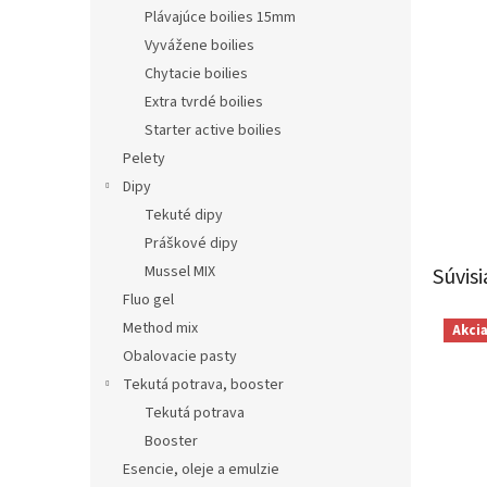
Plávajúce boilies 15mm
Vyvážene boilies
Chytacie boilies
Extra tvrdé boilies
Starter active boilies
Pelety
Dipy
Tekuté dipy
Práškové dipy
Mussel MIX
Súvisi
Fluo gel
Method mix
Akci
Obalovacie pasty
Tekutá potrava, booster
Tekutá potrava
Booster
Esencie, oleje a emulzie