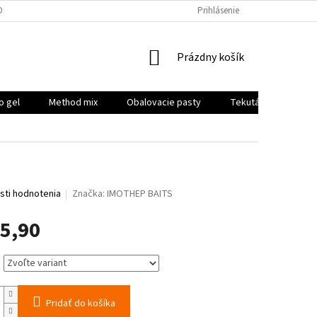
DPR
Prihlásenie
NÁKUPNÝ
Prázdny košík
KOŠÍK
o gel
Method mix
Obalovacie pasty
Tekutá potrava, boo
ti hodnotenia
Značka:
IMOTHEP BAITS
5,90
ová
Pridať do košíka