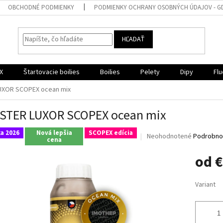
OBCHODNÉ PODMIENKY
PODMIENKY OCHRANY OSOBNÝCH ÚDAJOV - G
HĽADAŤ
X
Štartovacie boilies
Boilies
Pelety
Dipy
Flu
XOR SCOPEX ocean mix
STER LUXOR SCOPEX ocean mix
a 2026
Nová lepšia
SCOPEX edícia
Priemerné
Neohodnotené
Podrobnos
cena
hodnotenie
produktu
od
€
je
0,0
Jednotk
z
Variant
cena:
5
hviezdičiek.