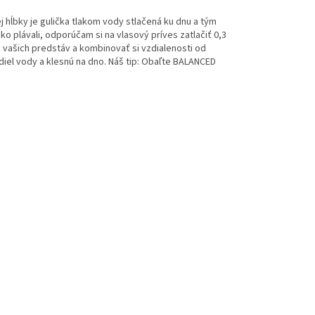
j
hĺbky
je gulička
tlakom vody
stlačená
ku dnu
a
tým
hko
plávali
,
odporúčam si
na
vlasový
príves
zatlačiť
0,3
 vašich
predstáv
a
kombinovať
si
vzdialenosti od
diel vody
a
klesnú na dno
.
Náš tip
:
Obaľte
BALANCED