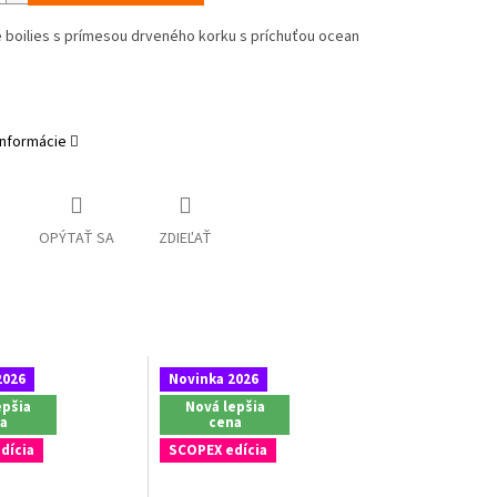
é
boilies
s
prímesou
drveného
korku
s
príchuťou
ocean
informácie
OPÝTAŤ SA
ZDIEĽAŤ
2026
Novinka 2026
epšia
Nová lepšia
a
cena
dícia
SCOPEX edícia