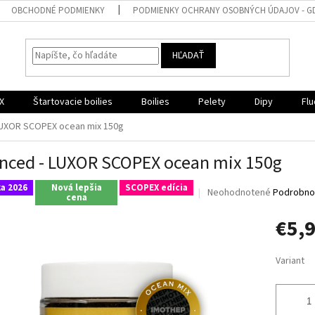
OBCHODNÉ PODMIENKY
PODMIENKY OCHRANY OSOBNÝCH ÚDAJOV - G
HĽADAŤ
X
Štartovacie boilies
Boilies
Pelety
Dipy
Flu
LUXOR SCOPEX ocean mix 150g
nced - LUXOR SCOPEX ocean mix 150g
a 2026
Nová lepšia
SCOPEX edícia
Priemerné
Neohodnotené
Podrobnos
cena
hodnotenie
produktu
€5,
je
0,0
Jednotk
z
Variant
cena:
5
hviezdičiek.