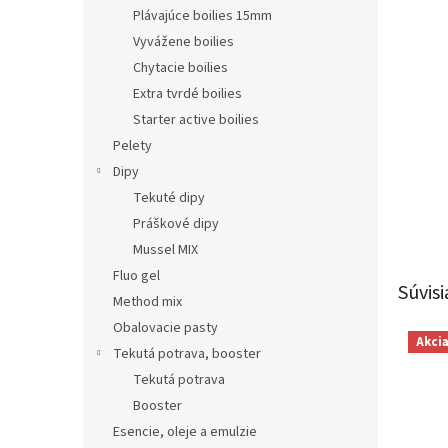
Plávajúce boilies 15mm
Vyvážene boilies
Chytacie boilies
Extra tvrdé boilies
Starter active boilies
Pelety
Dipy
Tekuté dipy
Práškové dipy
Mussel MIX
Fluo gel
Súvisi
Method mix
Obalovacie pasty
Akci
Tekutá potrava, booster
Tekutá potrava
Booster
Esencie, oleje a emulzie