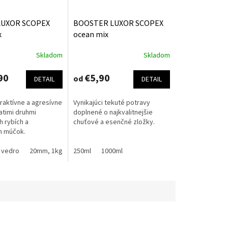
- LUXOR SCOPEX
BOOSTER LUXOR SCOPEX
x
ocean mix
Skladom
Skladom
90
€5,90
od
DETAIL
DETAIL
traktívne a agresívne
Vynikajúci tekuté potravy
iatimi druhmi
doplnené o najkvalitnejšie
 rybích a
chuťové a esenčné zložky.
h múčok.
ok
 vedro
20mm, 1kg vedro
250ml
24mm, 1kg vedro
1000ml
20mm, 2.5kg sáčok
2