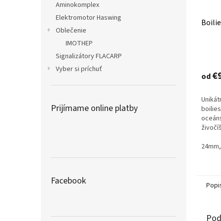
Aminokomplex
Elektromotor Haswing
Boili
Oblečenie
IMOTHEP
Priem
Signalizátory FLACARP
hodno
Vyber si príchuť
produ
€
od
je
4,7
Unikát
z
Prijímame online platby
boilies
5
oceáns
hviezd
živočí
24mm,
Facebook
Popi
Pod