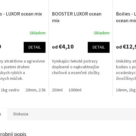
es - LUXOR ocean mix
BOOSTER LUXOR ocean
Boilies 
mix
ocean mi
Skladom
Skladom
erné
tenie
ktu
9
€4,10
€12,
od
od
DETAIL
DETAIL
ny atraktívne a agresívne
Vynikajúci tekuté potravy
Unikátny a
 s piatimi druhmi
doplnené o najkvalitnejšie
boilies s p
kych rybích a
chuťové a esenčné zložky.
oceánskych
ičiek.
šnych múčok.
živočíšnyc
 1kg vedro
20mm, 2.5kg sáčok
250ml
20mm, 5kg sáčok
1000ml
24mm, 2.5kg sáč
16mm, 1kg
s
Diskusia
robný popis