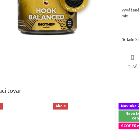
V
yvážen
mix
.
Detailné 
TLAČ
aci tovar
a
Akcia
Novinka 
Nová l
cen
SCOPEX e