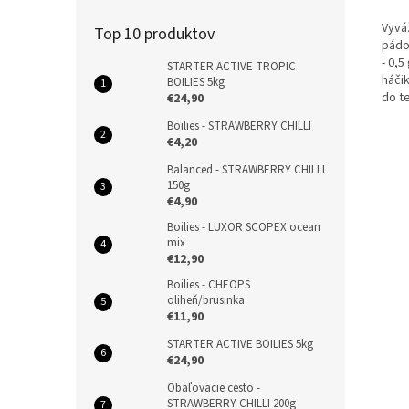
Vyvá
Top 10 produktov
pádo
-
0,5
STARTER ACTIVE TROPIC
háči
BOILIES 5kg
do
t
€24,90
Boilies - STRAWBERRY CHILLI
€4,20
Balanced - STRAWBERRY CHILLI
150g
€4,90
Boilies - LUXOR SCOPEX ocean
mix
€12,90
Boilies - CHEOPS
oliheň/brusinka
€11,90
STARTER ACTIVE BOILIES 5kg
€24,90
Obaľovacie cesto -
STRAWBERRY CHILLI 200g