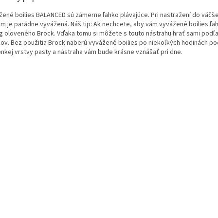
žené
boilies
BALANCED
sú
zámerne
ľahko
plávajúce
.
Pri
nastražení
do
väčše
m je
parádne
vyvážená
.
Náš tip
:
Ak nechcete
,
aby vám
vyvážené
boilies
ľa
g
oloveného
Brock
.
Vďaka tomu si
môžete
s
touto
nástrahu
hrať
sami
podľa
kov
.
Bez použitia
Brock
naberú
vyvážené
boilies
po niekoľkých
hodinách
po
enkej
vrstvy
pasty
a
nástraha
vám
bude krásne
vznášať
pri dne.