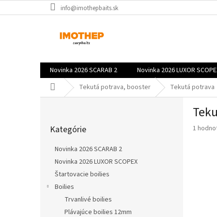
Prejsť
info@imothepbaits.sk
na
obsah
Novinka 2026 SCARAB 2
Novinka 2026 LUXOR SCOPE
Domov
Tekutá potrava, booster
Tekutá potrava
B
Teku
o
Preskočiť
č
Priemer
Kategórie
1 hodno
kategórie
n
hodnote
ý
produkt
Novinka 2026 SCARAB 2
p
je
Novinka 2026 LUXOR SCOPEX
a
5,0
z
Štartovacie boilies
n
5
e
Boilies
hviezdič
l
Trvanlivé boilies
Plávajúce boilies 12mm