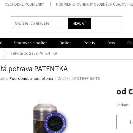
OBCHODNÉ PODMIENKY
PODMIENKY OCHRANY OSOBNÝCH ÚDAJOV - G
HĽADAŤ
X
Štartovacie boilies
Boilies
Pelety
Dipy
Flu
Tekutá potrava PATENTKA
tá potrava PATENTKA
né
tenie
Podrobnosti hodnotenia
Značka:
IMOTHEP BAITS
nie
od
€
u
Jednotk
Variant
cena:
iek.