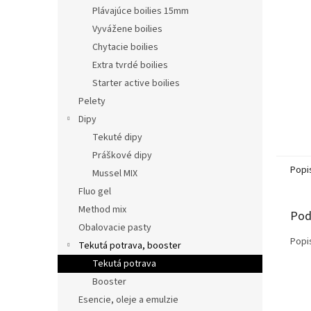
Plávajúce boilies 15mm
Vyvážene boilies
Chytacie boilies
Extra tvrdé boilies
Starter active boilies
Pelety
Dipy
Tekuté dipy
Práškové dipy
Popi
Mussel MIX
Fluo gel
Method mix
Pod
Obalovacie pasty
Popi
Tekutá potrava, booster
Tekutá potrava
Booster
Esencie, oleje a emulzie