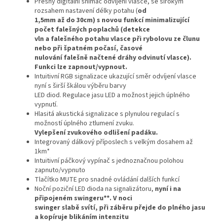
Přesný digitální snímač odvíjení vlasce, se širokým
rozsahem nastavení délky potahu (
od
1,5mm až do 30cm) s novou funkcí minimalizující
počet falešných poplachů (detekce
vln a falešného potahu vlasce při rybolovu ze člunu
nebo při špatném počasí, časové
nulování falešně načtené dráhy odvinutí vlasce).
Funkci lze zapnout/vypnout.
Intuitivní RGB signalizace ukazující směr odvíjení vlasce
nyní s širší škálou výběru barvy
LED diod. Regulace jasu LED a možnost jejich úplného
vypnutí.
Hlasitá akustická signalizace s plynulou regulací s
možností úplného ztlumení zvuku.
Vylepšení zvukového odlišení padáku.
Integrovaný dálkový příposlech s velkým dosahem až
1km*
Intuitivní páčkový vypínač s jednoznačnou polohou
zapnuto/vypnuto
Tlačítko MUTE pro snadné ovládání dalších funkcí
Noční poziční LED dioda na signalizátoru,
nyní i na
připojeném swingeru**. V noci
swinger slabě svítí, při záběru přejde do plného jasu
a kopíruje blikáním intenzitu