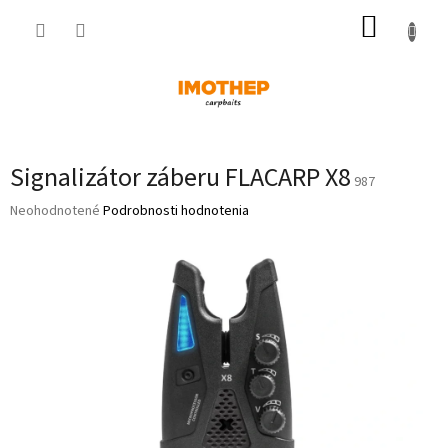
Prejsť
NÁKUP
na
obsah
KOŠÍK
Signalizátor záberu FLACARP X8
987
Priemerné
Neohodnotené
Podrobnosti hodnotenia
hodnotenie
produktu
je
0,0
z
5
hviezdičiek.