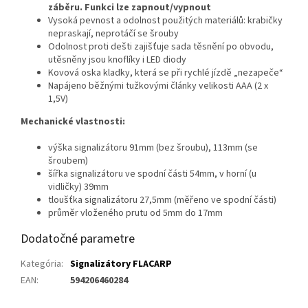
záběru. Funkci lze zapnout/vypnout
Vysoká pevnost a odolnost použitých materiálů: krabičky
nepraskají, neprotáčí se šrouby
Odolnost proti dešti zajišťuje sada těsnění po obvodu,
utěsněny jsou knoflíky i LED diody
Kovová oska kladky, která se při rychlé jízdě „nezapeče“
Napájeno běžnými tužkovými články velikosti AAA (2 x
1,5V)
Mechanické vlastnosti:
výška signalizátoru 91mm (bez šroubu), 113mm (se
šroubem)
šířka signalizátoru ve spodní části 54mm, v horní (u
vidličky) 39mm
tloušťka signalizátoru 27,5mm (měřeno ve spodní části)
průměr vloženého prutu od 5mm do 17mm
Dodatočné parametre
Kategória
:
Signalizátory FLACARP
EAN
:
594206460284