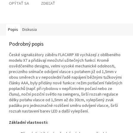
OPÝTAŤ SA
ZDIEĽAŤ
Popis
Diskusia
Podrobný popis
České signalizátory záběru FLACARP X8 vycházejí z oblíbeného
modelu X7 a přidávají množství užitečných funkcí. Kromě
osvědčeného designu, velmi vysoké mechanické odolnosti,
precizního snímače odvíjení vlasce s potahem již od 1,5mm v
obou směrech a v neposlední řadě napájení běžnými tužkovými
články AAA, byly přidány nové funkce: režim potlačení falešných
poplachů (např. při rybolovu v nepříznivém počasí nebo ze
člunu), noční poziční světlo na swingeru, širší rozsah regulace
délky potahu vlasce od 1,5mm až do 30cm, vylepšený zvuk
padáku pro jednoznačné rozlišení směru odvíjení vlasce, širší
rozsah nastavení barev LED a další vylepšení.
Základní vlastnosti: