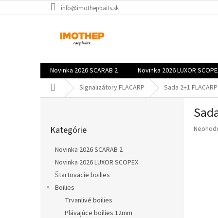
Prejsť
info@imothepbaits.sk
na
obsah
Novinka 2026 SCARAB 2
Novinka 2026 LUXOR SCOPE
Domov
Signalizátory FLACARP
Sada 2+1 FLACARP 
B
Sada
o
Preskočiť
č
Priemer
Kategórie
Neohod
kategórie
n
hodnote
ý
produkt
Novinka 2026 SCARAB 2
p
je
Novinka 2026 LUXOR SCOPEX
a
0,0
z
Štartovacie boilies
n
5
e
Boilies
hviezdič
l
Trvanlivé boilies
Plávajúce boilies 12mm