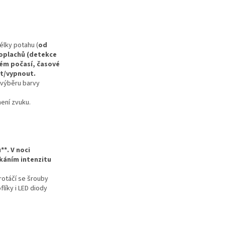
élky potahu (
od
poplachů (detekce
ném počasí, časové
ut/vypnout.
u výběru barvy
mení zvuku.
**. V noci
ikáním intenzitu
rotáčí se šrouby
líky i LED diody