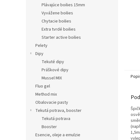
Plávajúce boilies 15mm
Vyvážene boilies
Chytacie boilies
Extra tvrdé boilies
Starter active boilies
Pelety
Dipy
Tekuté dipy
Práškové dipy
Popi
Mussel MIX
Fluo gel
Method mix
Pod
Obalovacie pasty
Špič
Tekutá potrava, booster
osvě
Tekutá potrava
směr
(např
Booster
1,5m
Esencie, oleje a emulzie
vylep