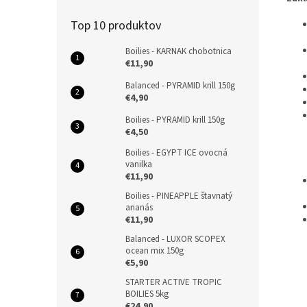
Top 10 produktov
Boilies - KARNAK chobotnica
€11,90
Balanced - PYRAMID krill 150g
€4,90
Boilies - PYRAMID krill 150g
€4,50
Boilies - EGYPT ICE ovocná
vanilka
€11,90
Boilies - PINEAPPLE štavnatý
ananás
€11,90
Balanced - LUXOR SCOPEX
ocean mix 150g
€5,90
STARTER ACTIVE TROPIC
BOILIES 5kg
€24,90