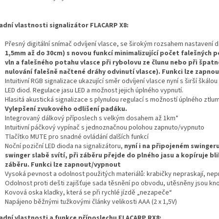
adní vlastnosti signalizátor FLACARP X8:
Přesný digitální snímač odvíjení vlasce, se širokým rozsahem nastavení d
1,5mm až do 30cm) s novou funkcí minimalizující počet falešných 
vln a falešného potahu vlasce při rybolovu ze člunu nebo při špat
nulování falešně načtené dráhy odvinutí vlasce). Funkci lze zapno
Intuitivní RGB signalizace ukazující směr odvíjení vlasce nyní s širší škálo
LED diod. Regulace jasu LED a možnost jejich úplného vypnutí.
Hlasitá akustická signalizace s plynulou regulací s možností úplného ztlu
Vylepšení zvukového odlišení padáku.
Integrovaný dálkový příposlech s velkým dosahem až 1km*
Intuitivní páčkový vypínač s jednoznačnou polohou zapnuto/vypnuto
Tlačítko MUTE pro snadné ovládání dalších funkcí
Noční poziční LED dioda na signalizátoru,
nyní i na připojeném swingeru
swinger slabě svítí, při záběru přejde do plného jasu a kopíruje bl
záběru. Funkci lze zapnout/vypnout
Vysoká pevnost a odolnost použitých materiálů: krabičky nepraskají, nep
Odolnost proti dešti zajišťuje sada těsnění po obvodu, utěsněny jsou knof
Kovová oska kladky, která se při rychlé jízdě „nezapeče“
Napájeno běžnými tužkovými články velikosti AAA (2 x 1,5V)
adní vlastnosti a funkce příposlechu FLACARP RX8: