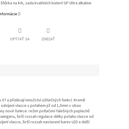
šňůrka na krk, sada kvalitních baterií GP Ultra alkaline.
informácie
OPÝTAŤ SA
ZDIEĽAŤ
X7 a přidávají množství užitečných funkcí. Kromě
odvíjení vlasce s potahem již od 1,5mm v obou
ány nové funkce: režim potlačení falešných poplachů
 swingeru, širší rozsah regulace délky potahu vlasce od
ní vlasce, širší rozsah nastavení barev LED a další