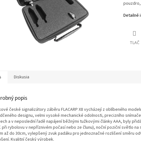
pouzdro, 
Detailné 
TLAČ
s
Diskusia
robný popis
kové české signalizátory záběru FLACARP X8 vycházejí z oblíbeného modelu 
dčeného designu, velmi vysoké mechanické odolnosti, precizního snímače 
ech a v neposlední řadě napájení běžnými tužkovými články AAA, byly přid
. při rybolovu v nepříznivém počasí nebo ze člunu), noční poziční světlo na
m až do 30cm, vylepšený zvuk padáku pro jednoznačné rozlišení směru odvíje
šení. Kvalitní český výrobek.