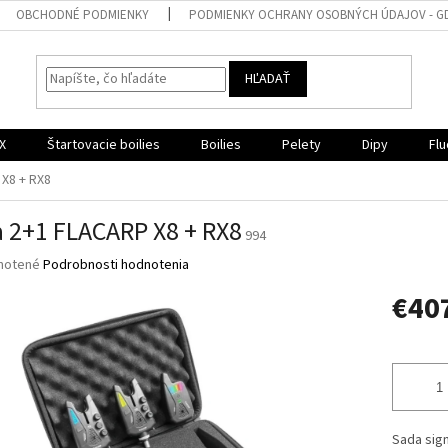
OBCHODNÉ PODMIENKY
PODMIENKY OCHRANY OSOBNÝCH ÚDAJOV - G
HĽADAŤ
X
Štartovacie boilies
Boilies
Pelety
Dipy
Flu
X8 + RX8
 2+1 FLACARP X8 + RX8
994
né
notené
Podrobnosti hodnotenia
nie
€40
u
Jednotk
cena:
iek.
Sada sign