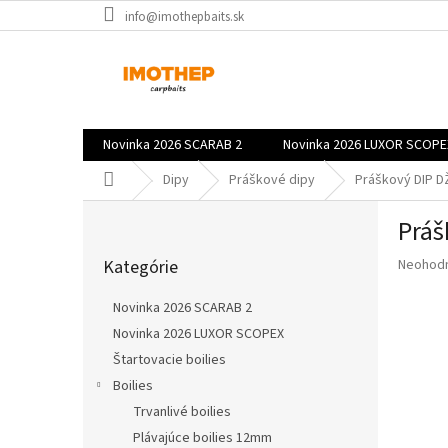
Prejsť
info@imothepbaits.sk
na
obsah
Novinka 2026 SCARAB 2
Novinka 2026 LUXOR SCOPE
Domov
Dipy
Práškové dipy
Práškový DIP 
B
Práš
o
Preskočiť
č
Priemer
Kategórie
Neohod
kategórie
n
hodnote
ý
produkt
Novinka 2026 SCARAB 2
p
je
Novinka 2026 LUXOR SCOPEX
a
0,0
z
Štartovacie boilies
n
5
e
Boilies
hviezdič
l
Trvanlivé boilies
Plávajúce boilies 12mm