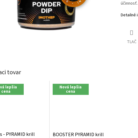
účinnosť.
Detailné 
TLAČ
aci tovar
vá lepšia
Nová lepšia
cena
cena
s - PYRAMID krill
BOOSTER PYRAMID krill