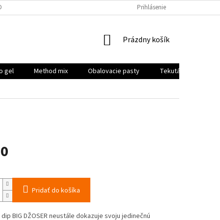
DPR
Prihlásenie
NÁKUPNÝ
Prázdny košík
KOŠÍK
o gel
Method mix
Obalovacie pasty
Tekutá potrava, boo
50
ová
Pridať do košíka
 dip BIG DŽOSER neustále dokazuje svoju jedinečnú