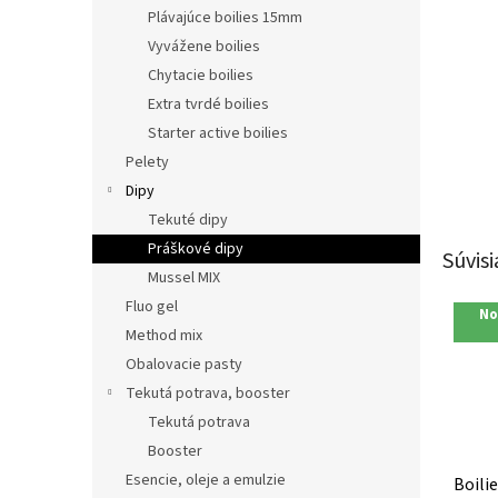
Plávajúce boilies 15mm
Vyvážene boilies
Chytacie boilies
Extra tvrdé boilies
Starter active boilies
Pelety
Dipy
Tekuté dipy
Práškové dipy
Súvisi
Mussel MIX
Fluo gel
No
Method mix
Obalovacie pasty
Tekutá potrava, booster
Tekutá potrava
Booster
Esencie, oleje a emulzie
Boilie