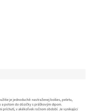
20mm, 5kg sáčok
24mm, 2.5kg sáčok
užitie je jednoduché: nastraženej boilies, peletu,
y a potom do dózičky s práškovým dipom.
príchutí, v akékoľvek ročnom období. Je vynikajúci