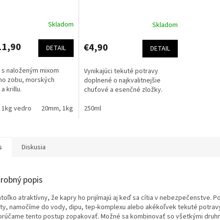
Skladom
Skladom
erné
tenie
ktu
11,90
€4,90
DETAIL
DETAIL
s s naloženým mixom
Vynikajúci tekuté potravy
ho zobu, morských
doplnené o najkvalitnejšie
 krillu.
chuťové a esenčné zložky.
ičiek.
 1kg vedro
20mm, 1kg vedro
250ml
24mm, 1kg vedro
20mm, 2.5kg sáčok
s
Diskusia
robný popis
toľko atraktívny, že kapry ho prijímajú aj keď sa cítia v nebezpečenstve. Po
ty, namočíme do vody, dipu, tep-komplexu alebo akékoľvek tekuté potrav
rúčame tento postup zopakovať. Možné sa kombinovať so všetkými druhmi 