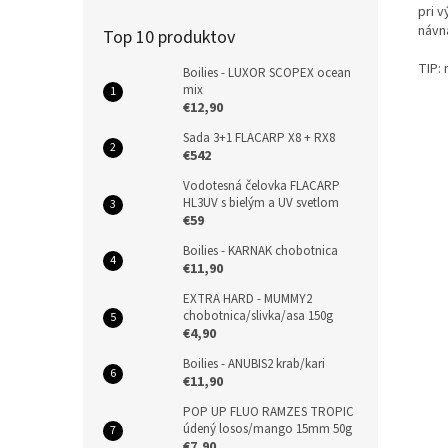
pri 
návn
Top 10 produktov
TIP:
Boilies - LUXOR SCOPEX ocean
mix
€12,90
Sada 3+1 FLACARP X8 + RX8
€542
Vodotesná čelovka FLACARP
HL3UV s bielým a UV svetlom
€59
Boilies - KARNAK chobotnica
€11,90
EXTRA HARD - MUMMY2
chobotnica/slivka/asa 150g
€4,90
Boilies - ANUBIS2 krab/kari
€11,90
POP UP FLUO RAMZES TROPIC
údený losos/mango 15mm 50g
€7,90