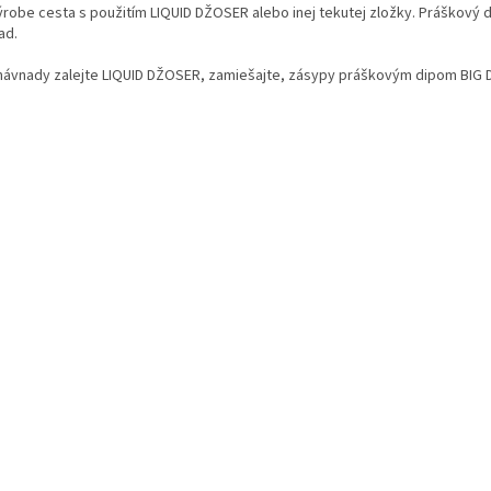
výrobe cesta s použitím LIQUID DŽOSER alebo inej tekutej zložky. Práškový 
ad.
 návnady zalejte LIQUID DŽOSER, zamiešajte, zásypy práškovým dipom BIG 