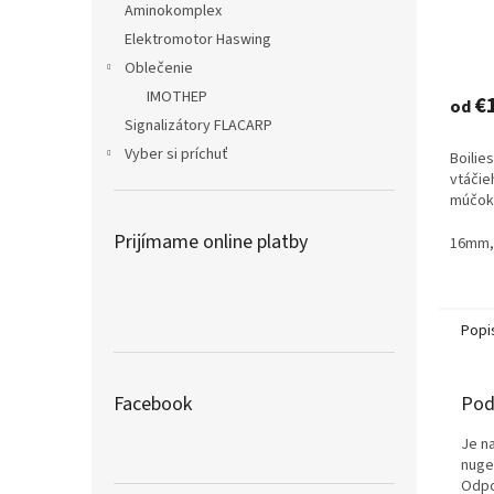
Aminokomplex
Elektromotor Haswing
Priem
Oblečenie
hodno
IMOTHEP
produ
€
od
je
Signalizátory FLACARP
4,1
Vyber si príchuť
Boilie
z
vtáčie
5
múčok a
hviezd
Prijímame online platby
16mm,
Popi
Pod
Facebook
Je na
nuge
Odpo