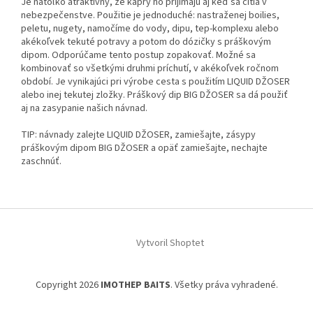
Je natoľko atraktívny, že kapry ho prijímajú aj keď sa cítia v
nebezpečenstve. Použitie je jednoduché: nastraženej boilies,
peletu, nugety, namočíme do vody, dipu, tep-komplexu alebo
akékoľvek tekuté potravy a potom do dózičky s práškovým
dipom. Odporúčame tento postup zopakovať. Možné sa
kombinovať so všetkými druhmi príchutí, v akékoľvek ročnom
období. Je vynikajúci pri výrobe cesta s použitím LIQUID DŽOSER
alebo inej tekutej zložky. Práškový dip BIG DŽOSER sa dá použiť
aj na zasypanie našich návnad.
TIP: návnady zalejte LIQUID DŽOSER, zamiešajte, zásypy
práškovým dipom BIG DŽOSER a opäť zamiešajte, nechajte
zaschnúť.
Z
á
p
Vytvoril Shoptet
ä
t
Copyright 2026
IMOTHEP BAITS
. Všetky práva vyhradené.
i
e