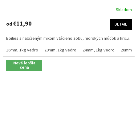
Skladom
Priemerné
hodnotenie
produktu
€11,90
od
DETAIL
je
4,1
Boilies s naloženým mixom vtáčieho zobu, morských múčok a krillu.
z
5
16mm, 1kg vedro
20mm, 1kg vedro
24mm, 1kg vedro
20mm, 2.
hviezdičiek.
Nová lepšia
cena