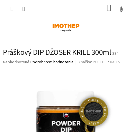
Prejsť
NÁKUP
na
obsah
KOŠÍK
Práškový DIP DŽOSER KRILL 300ml
384
Priemerné
Neohodnotené
Podrobnosti hodnotenia
Značka:
IMOTHEP BAITS
hodnotenie
produktu
je
0,0
z
5
hviezdičiek.