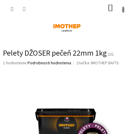
Prejsť
NÁKUP
na
obsah
KOŠÍK
Pelety DŽOSER pečeň 22mm 1kg
231
Priemerné
1 hodnotenie
Podrobnosti hodnotenia
Značka:
IMOTHEP BAITS
hodnotenie
produktu
je
5,0
z
5
hviezdičiek.