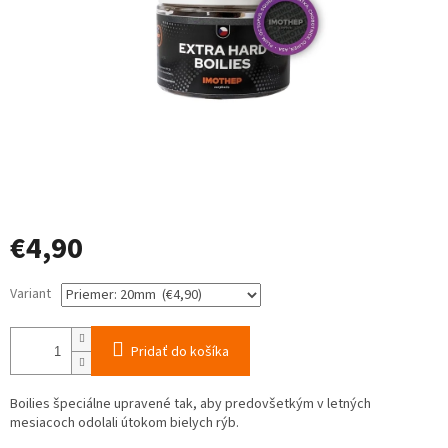
€4,90
Jednotková
Variant
cena:
Pridať do košíka
Boilies špeciálne upravené tak, aby predovšetkým v letných
mesiacoch odolali útokom bielych rýb.