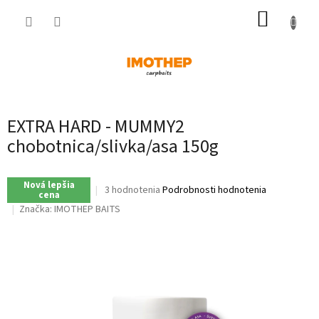
Prejsť
NÁKUP
na
obsah
KOŠÍK
EXTRA HARD - MUMMY2
chobotnica/slivka/asa 150g
Nová lepšia
Priemerné
3 hodnotenia
Podrobnosti hodnotenia
cena
hodnotenie
Značka:
IMOTHEP BAITS
produktu
je
4,3
z
5
hviezdičiek.