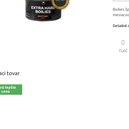
Boilies š
mesiacoch
Detailné 
TLAČ
aci tovar
vá lepšia
cena