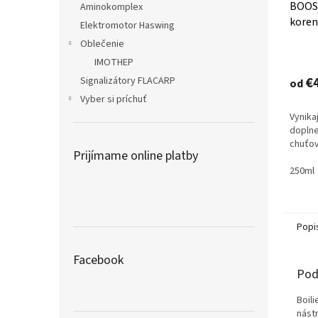
BOOS
Aminokomplex
koren
Elektromotor Haswing
Oblečenie
Priem
IMOTHEP
hodno
produ
€
Signalizátory FLACARP
od
je
Vyber si príchuť
5,0
Vynika
z
doplne
5
chuťov
hviezd
Prijímame online platby
250ml
Popi
Facebook
Pod
Boil
nást