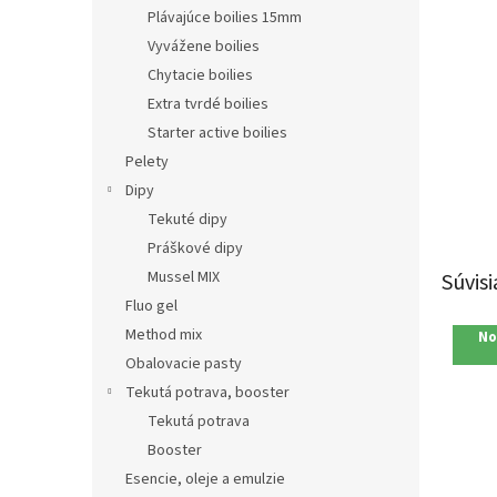
Plávajúce boilies 15mm
Vyvážene boilies
Chytacie boilies
Extra tvrdé boilies
Starter active boilies
Pelety
Dipy
Tekuté dipy
Práškové dipy
Mussel MIX
Súvisi
Fluo gel
Method mix
No
Obalovacie pasty
Tekutá potrava, booster
Tekutá potrava
Booster
Esencie, oleje a emulzie