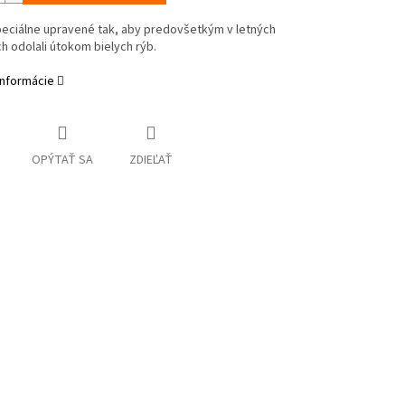
peciálne upravené tak, aby predovšetkým v letných
 odolali útokom bielych rýb.
informácie
OPÝTAŤ SA
ZDIEĽAŤ