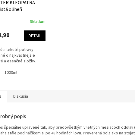
TER KLEOPATRA
istá oliheň
Skladom
erné
tenie
ktu
4,90
DETAIL
júci tekuté potravy
né o najkvalitnejšie
é a esenčné zložky.
ičiek.
1000ml
s
Diskusia
robný popis
ies špeciálne upravené tak, aby predovšetkým v letných mesiacoch odolali 
raha stále pod háčikom aj po 48 hodinách lovu.
Preverená bola ako na stojatý