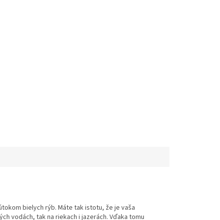
útokom bielych rýb.
Máte tak istotu, že je vaša
ch vodách, tak na riekach i jazerách.
Vďaka tomu