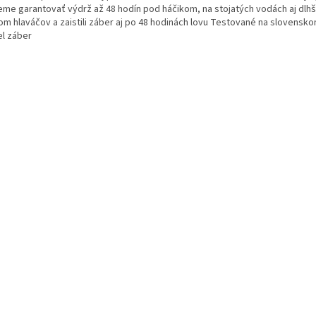
me garantovať výdrž až 48 hodín pod háčikom, na stojatých vodách aj dlhš
m hlaváčov a zaistili záber aj po 48 hodinách lovu
Testované na slovenskom
el záber