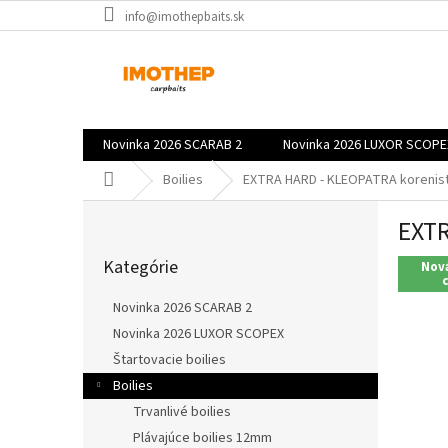
Prejsť
info@imothepbaits.sk
na
obsah
Novinka 2026 SCARAB 2
Novinka 2026 LUXOR SCOPE
Domov
Boilies
EXTRA HARD - KLEOPATRA korenist
B
EXTR
o
Preskočiť
č
Kategórie
kategórie
Nová
n
ý
Novinka 2026 SCARAB 2
p
Novinka 2026 LUXOR SCOPEX
a
Štartovacie boilies
n
e
Boilies
l
Trvanlivé boilies
Plávajúce boilies 12mm