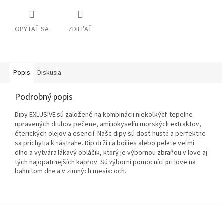
OPÝTAŤ SA
ZDIEĽAŤ
Popis
Diskusia
Podrobný popis
Dipy EXLUSIVE sú založené na kombinácii niekoľkých tepelne
upravených druhov pečene, aminokyselín morských extraktov,
éterických olejov a esencií. Naše dipy sú dosť husté a perfektne
sa prichytia k nástrahe. Dip drží na boilies alebo pelete veľmi
dlho a vytvára lákavý obláčik, ktorý je výbornou zbraňou v love aj
tých najopatrnejších kaprov. Sú výborní pomocníci pri love na
bahnitom dne a v zimných mesiacoch.
Z
á