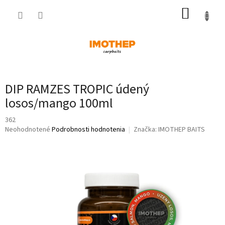
Prejsť
NÁKUP
na
obsah
KOŠÍK
DIP RAMZES TROPIC údený
losos/mango 100ml
362
Priemerné
Neohodnotené
Podrobnosti hodnotenia
Značka:
IMOTHEP BAITS
hodnotenie
produktu
je
0,0
z
5
hviezdičiek.