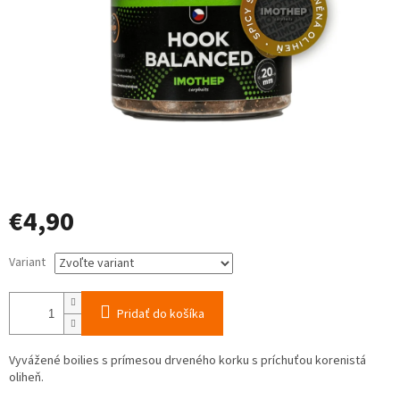
€4,90
Jednotková
Variant
cena:
Pridať do košíka
V
yvážené
boilies
s
prímesou
drveného
korku
s
príchuťou
korenistá
oliheň
.