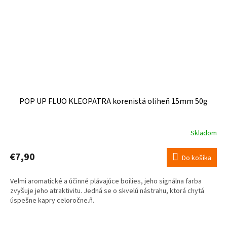
POP UP FLUO KLEOPATRA korenistá oliheň 15mm 50g
Skladom
€7,90
Do košíka
Velmi aromatické a účinné plávajúce boilies, jeho signálna farba
zvyšuje jeho atraktivitu. Jedná se o skvelú nástrahu, ktorá chytá
úspešne kapry celoročne.ň.