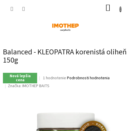
Prejsť
NÁKUP
na
obsah
KOŠÍK
Balanced - KLEOPATRA korenistá oliheň
150g
Nová lepšia
Priemerné
1 hodnotenie
Podrobnosti hodnotenia
cena
hodnotenie
Značka:
IMOTHEP BAITS
produktu
je
5,0
z
5
hviezdičiek.