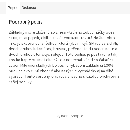
Popis
Diskusia
Podrobný popis
Základný
mix
je zložený
zo
zmesi
vtáčieho zobu
,
múčky
ocean
natur
,
mixu
paprík
,
ch
illi
a
kaviár
extraktu
.
Tekutá
zložka
tohto
mixu
je skutočnou
lahôdkou
,
ktorú
ryby
milujú
.
Skladá
sa
z chilli
,
dvoch
druhov
kalamárov
,
brusníc
,
pečene
,
liqidu
ocean
natur
a
dvoch
druhov
éterických
olejov
.
Toto
boilies
je
postavené
tak
,
aby ho
kapry
prijímali
okamžite
a
nenechali
vás
dlho
čakať
na
záber
.
Milovníci
sladkých
boilies
na
rybacom
základu
si
100
%
prídu
na svoje
.
Sú
vhodné ako na
rýchle
vychádzky
aj na dlhé
výpravy
.
Tento
červený
krásavec
si sadne
s
každou
príchuťou
z
našej
ponuky
.
Z
á
p
Vytvoril Shoptet
ä