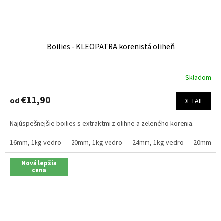
Boilies - KLEOPATRA korenistá oliheň
Skladom
Priemerné
hodnotenie
produktu
€11,90
od
DETAIL
je
4,3
Najúspešnejšie boilies s extraktmi z olihne a zeleného korenia.
z
5
16mm, 1kg vedro
20mm, 1kg vedro
24mm, 1kg vedro
20mm, 2.
hviezdičiek.
Nová lepšia
cena